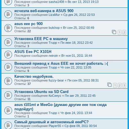
Последнее сообщение
sasha1408
«
Вс окт 13, 2013 19:13
Ответы:
3
исчезла веб-камера в ASUS 900
Последнее сообщение
LizaMur
«
Ср дек 26, 2012 22:53
Ответы:
6
asus eee pc 900
Последнее сообщение
bulshop
«
Вт сен 25, 2012 00:49
Ответы:
22
1
2
Установка EEE PC в машину
Последнее сообщение
Trupp
«
Пн июн 18, 2012 23:42
Ответы:
3
ASUS Eee PC X101H
Последнее сообщение
neiroin
«
Вт ноя 01, 2011 16:44
Внешний привод к Asus EEE не хочет работать :-(
Последнее сообщение
Trupp
«
Чт сен 22, 2011 13:05
Ответы:
9
Качество недобуков.
Последнее сообщение
fuzzy-bear
«
Пн сен 05, 2011 08:31
Ответы:
37
1
2
3
Установка Ubuntu на SD Card
Последнее сообщение
КоСинус
«
Пн авг 29, 2011 22:45
Ответы:
11
asus t101mt и MeeGo (думаю другие eee тож сюда
подойдут)
Последнее сообщение
Trupp
«
Чт фев 24, 2011 13:44
Ответы:
1
Самый дешевый и автономный eeePC?
Последнее сообщение
Player55
«
Ср фев 09, 2011 00:54