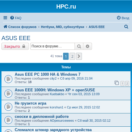
HPC.ru
FAQ
Вход
П
Список форумов
Нетбуки, MID, субноутбуки
ASUS EEE
о
ASUS EEE
и
Поиск
Расширенный поиск
Закрыто
с
к
1
2
След.
41 тема
Темы
Asus EEE PC 1000 HA & Windows 7
Последнее сообщение
city2
«
Сб апр 09, 2016 21:04
Ответы:
18
1
2
Asus EEE 1000H: Windows XP + openSUSE
Последнее сообщение
Kuebakbo
«
Чт сен 03, 2015 13:09
Ответы:
1
Не грузится игра
Последнее сообщение
korshun1
«
Ср июл 29, 2015 12:02
Ответы:
2
сноски в дипломной работе
Последнее сообщение
AOpesurcewees
«
Сб май 30, 2015 02:12
Ответы:
1
Сломался штекер зарядного устройства