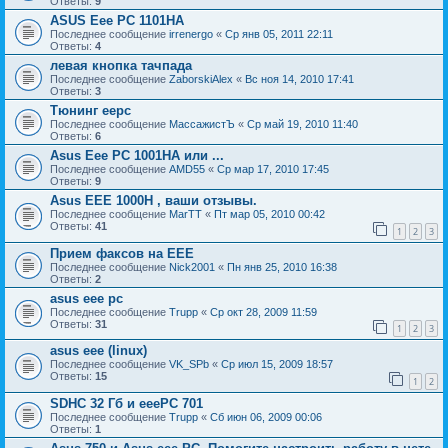
Ответы:
9
ASUS Eee PC 1101HA
Последнее сообщение
irrenergo
«
Ср янв 05, 2011 22:11
Ответы:
4
левая кнопка тачпада
Последнее сообщение
ZaborskiAlex
«
Вс ноя 14, 2010 17:41
Ответы:
3
Тюнинг еерс
Последнее сообщение
МассажистЪ
«
Ср май 19, 2010 11:40
Ответы:
6
Asus Eee PC 1001HA или ...
Последнее сообщение
AMD55
«
Ср мар 17, 2010 17:45
Ответы:
9
Asus EEE 1000Н , ваши отзывы.
Последнее сообщение
MarTT
«
Пт мар 05, 2010 00:42
Ответы:
41
1
2
3
Прием факсов на ЕЕЕ
Последнее сообщение
Nick2001
«
Пн янв 25, 2010 16:38
Ответы:
2
asus eee pc
Последнее сообщение
Trupp
«
Ср окт 28, 2009 11:59
Ответы:
31
1
2
3
asus eee (linux)
Последнее сообщение
VK_SPb
«
Ср июл 15, 2009 18:57
Ответы:
15
1
2
SDHC 32 Гб и еееРС 701
Последнее сообщение
Trupp
«
Сб июн 06, 2009 00:06
Ответы:
1