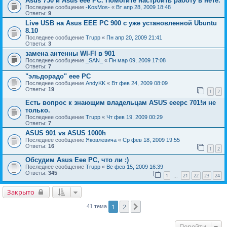
Asus 750 и Asus eee PC. Помогите настроить работу в нете.
Последнее сообщение
-KosMos-
«
Вт апр 28, 2009 18:48
Ответы:
9
Live USB на Asus EEE PC 900 с уже установленной Ubuntu
8.10
Последнее сообщение
Trupp
«
Пн апр 20, 2009 21:41
Ответы:
3
замена антенны WI-FI в 901
Последнее сообщение
_SАN_
«
Пн мар 09, 2009 17:08
Ответы:
7
"эльдорадо" eee PC
Последнее сообщение
AndyKK
«
Вт фев 24, 2009 08:09
Ответы:
19
1
2
Есть вопрос к знающим владельцам ASUS eeepc 701!и не
только.
Последнее сообщение
Trupp
«
Чт фев 19, 2009 00:29
Ответы:
7
ASUS 901 vs ASUS 1000h
Последнее сообщение
Яковлевича
«
Ср фев 18, 2009 19:55
Ответы:
16
1
2
Обсудим Asus Eee PC, что ли :)
Последнее сообщение
Trupp
«
Вс фев 15, 2009 16:39
Ответы:
345
1
21
22
23
24
…
Закрыто
1
2
След.
41 тема
Перейти