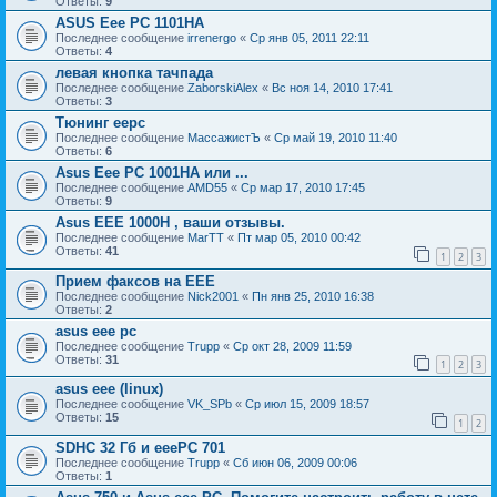
Ответы:
9
ASUS Eee PC 1101HA
Последнее сообщение
irrenergo
«
Ср янв 05, 2011 22:11
Ответы:
4
левая кнопка тачпада
Последнее сообщение
ZaborskiAlex
«
Вс ноя 14, 2010 17:41
Ответы:
3
Тюнинг еерс
Последнее сообщение
МассажистЪ
«
Ср май 19, 2010 11:40
Ответы:
6
Asus Eee PC 1001HA или ...
Последнее сообщение
AMD55
«
Ср мар 17, 2010 17:45
Ответы:
9
Asus EEE 1000Н , ваши отзывы.
Последнее сообщение
MarTT
«
Пт мар 05, 2010 00:42
Ответы:
41
1
2
3
Прием факсов на ЕЕЕ
Последнее сообщение
Nick2001
«
Пн янв 25, 2010 16:38
Ответы:
2
asus eee pc
Последнее сообщение
Trupp
«
Ср окт 28, 2009 11:59
Ответы:
31
1
2
3
asus eee (linux)
Последнее сообщение
VK_SPb
«
Ср июл 15, 2009 18:57
Ответы:
15
1
2
SDHC 32 Гб и еееРС 701
Последнее сообщение
Trupp
«
Сб июн 06, 2009 00:06
Ответы:
1