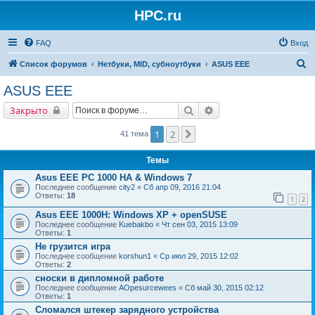
HPC.ru
FAQ
Вход
П
Список форумов
Нетбуки, MID, субноутбуки
ASUS EEE
о
ASUS EEE
и
Поиск
Расширенный поиск
Закрыто
с
к
1
2
След.
41 тема
Темы
Asus EEE PC 1000 HA & Windows 7
Последнее сообщение
city2
«
Сб апр 09, 2016 21:04
Ответы:
18
1
2
Asus EEE 1000H: Windows XP + openSUSE
Последнее сообщение
Kuebakbo
«
Чт сен 03, 2015 13:09
Ответы:
1
Не грузится игра
Последнее сообщение
korshun1
«
Ср июл 29, 2015 12:02
Ответы:
2
сноски в дипломной работе
Последнее сообщение
AOpesurcewees
«
Сб май 30, 2015 02:12
Ответы:
1
Сломался штекер зарядного устройства