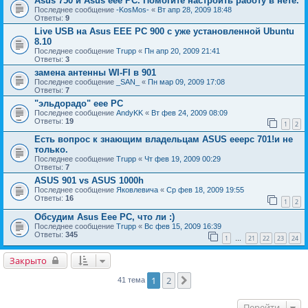
Asus 750 и Asus eee PC. Помогите настроить работу в нете.
Последнее сообщение
-KosMos-
«
Вт апр 28, 2009 18:48
Ответы:
9
Live USB на Asus EEE PC 900 с уже установленной Ubuntu
8.10
Последнее сообщение
Trupp
«
Пн апр 20, 2009 21:41
Ответы:
3
замена антенны WI-FI в 901
Последнее сообщение
_SАN_
«
Пн мар 09, 2009 17:08
Ответы:
7
"эльдорадо" eee PC
Последнее сообщение
AndyKK
«
Вт фев 24, 2009 08:09
Ответы:
19
1
2
Есть вопрос к знающим владельцам ASUS eeepc 701!и не
только.
Последнее сообщение
Trupp
«
Чт фев 19, 2009 00:29
Ответы:
7
ASUS 901 vs ASUS 1000h
Последнее сообщение
Яковлевича
«
Ср фев 18, 2009 19:55
Ответы:
16
1
2
Обсудим Asus Eee PC, что ли :)
Последнее сообщение
Trupp
«
Вс фев 15, 2009 16:39
Ответы:
345
1
21
22
23
24
…
Закрыто
1
2
След.
41 тема
Перейти