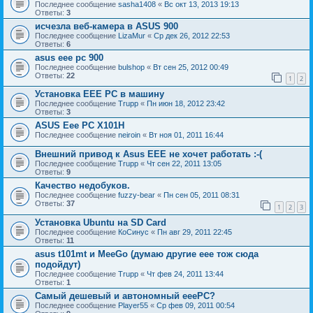
Последнее сообщение
sasha1408
«
Вс окт 13, 2013 19:13
Ответы:
3
исчезла веб-камера в ASUS 900
Последнее сообщение
LizaMur
«
Ср дек 26, 2012 22:53
Ответы:
6
asus eee pc 900
Последнее сообщение
bulshop
«
Вт сен 25, 2012 00:49
Ответы:
22
1
2
Установка EEE PC в машину
Последнее сообщение
Trupp
«
Пн июн 18, 2012 23:42
Ответы:
3
ASUS Eee PC X101H
Последнее сообщение
neiroin
«
Вт ноя 01, 2011 16:44
Внешний привод к Asus EEE не хочет работать :-(
Последнее сообщение
Trupp
«
Чт сен 22, 2011 13:05
Ответы:
9
Качество недобуков.
Последнее сообщение
fuzzy-bear
«
Пн сен 05, 2011 08:31
Ответы:
37
1
2
3
Установка Ubuntu на SD Card
Последнее сообщение
КоСинус
«
Пн авг 29, 2011 22:45
Ответы:
11
asus t101mt и MeeGo (думаю другие eee тож сюда
подойдут)
Последнее сообщение
Trupp
«
Чт фев 24, 2011 13:44
Ответы:
1
Самый дешевый и автономный eeePC?
Последнее сообщение
Player55
«
Ср фев 09, 2011 00:54