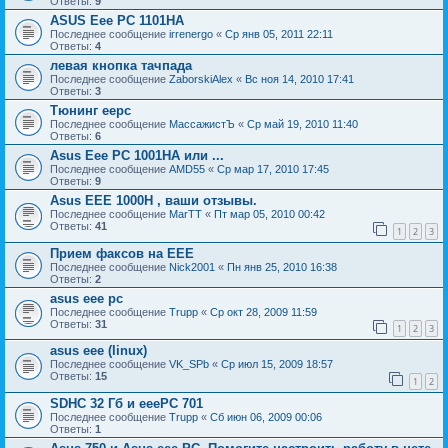
Ответы:
9
ASUS Eee PC 1101HA
Последнее сообщение
irrenergo
«
Ср янв 05, 2011 22:11
Ответы:
4
левая кнопка тачпада
Последнее сообщение
ZaborskiAlex
«
Вс ноя 14, 2010 17:41
Ответы:
3
Тюнинг еерс
Последнее сообщение
МассажистЪ
«
Ср май 19, 2010 11:40
Ответы:
6
Asus Eee PC 1001HA или ...
Последнее сообщение
AMD55
«
Ср мар 17, 2010 17:45
Ответы:
9
Asus EEE 1000Н , ваши отзывы.
Последнее сообщение
MarTT
«
Пт мар 05, 2010 00:42
Ответы:
41
1
2
3
Прием факсов на ЕЕЕ
Последнее сообщение
Nick2001
«
Пн янв 25, 2010 16:38
Ответы:
2
asus eee pc
Последнее сообщение
Trupp
«
Ср окт 28, 2009 11:59
Ответы:
31
1
2
3
asus eee (linux)
Последнее сообщение
VK_SPb
«
Ср июл 15, 2009 18:57
Ответы:
15
1
2
SDHC 32 Гб и еееРС 701
Последнее сообщение
Trupp
«
Сб июн 06, 2009 00:06
Ответы:
1