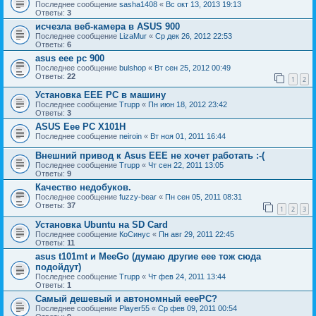
Последнее сообщение
sasha1408
«
Вс окт 13, 2013 19:13
Ответы:
3
исчезла веб-камера в ASUS 900
Последнее сообщение
LizaMur
«
Ср дек 26, 2012 22:53
Ответы:
6
asus eee pc 900
Последнее сообщение
bulshop
«
Вт сен 25, 2012 00:49
Ответы:
22
1
2
Установка EEE PC в машину
Последнее сообщение
Trupp
«
Пн июн 18, 2012 23:42
Ответы:
3
ASUS Eee PC X101H
Последнее сообщение
neiroin
«
Вт ноя 01, 2011 16:44
Внешний привод к Asus EEE не хочет работать :-(
Последнее сообщение
Trupp
«
Чт сен 22, 2011 13:05
Ответы:
9
Качество недобуков.
Последнее сообщение
fuzzy-bear
«
Пн сен 05, 2011 08:31
Ответы:
37
1
2
3
Установка Ubuntu на SD Card
Последнее сообщение
КоСинус
«
Пн авг 29, 2011 22:45
Ответы:
11
asus t101mt и MeeGo (думаю другие eee тож сюда
подойдут)
Последнее сообщение
Trupp
«
Чт фев 24, 2011 13:44
Ответы:
1
Самый дешевый и автономный eeePC?
Последнее сообщение
Player55
«
Ср фев 09, 2011 00:54