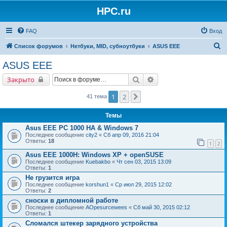
HPC.ru
FAQ
Вход
П
Список форумов
Нетбуки, MID, субноутбуки
ASUS EEE
о
ASUS EEE
и
Поиск
Расширенный поиск
Закрыто
с
к
1
2
След.
41 тема
Темы
Asus EEE PC 1000 HA & Windows 7
Последнее сообщение
city2
«
Сб апр 09, 2016 21:04
Ответы:
18
1
2
Asus EEE 1000H: Windows XP + openSUSE
Последнее сообщение
Kuebakbo
«
Чт сен 03, 2015 13:09
Ответы:
1
Не грузится игра
Последнее сообщение
korshun1
«
Ср июл 29, 2015 12:02
Ответы:
2
сноски в дипломной работе
Последнее сообщение
AOpesurcewees
«
Сб май 30, 2015 02:12
Ответы:
1
Сломался штекер зарядного устройства