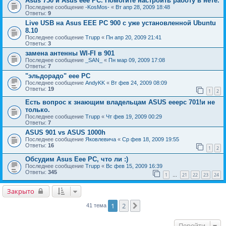
Asus 750 и Asus eee PC. Помогите настроить работу в нете.
Последнее сообщение
-KosMos-
«
Вт апр 28, 2009 18:48
Ответы:
9
Live USB на Asus EEE PC 900 с уже установленной Ubuntu
8.10
Последнее сообщение
Trupp
«
Пн апр 20, 2009 21:41
Ответы:
3
замена антенны WI-FI в 901
Последнее сообщение
_SАN_
«
Пн мар 09, 2009 17:08
Ответы:
7
"эльдорадо" eee PC
Последнее сообщение
AndyKK
«
Вт фев 24, 2009 08:09
Ответы:
19
1
2
Есть вопрос к знающим владельцам ASUS eeepc 701!и не
только.
Последнее сообщение
Trupp
«
Чт фев 19, 2009 00:29
Ответы:
7
ASUS 901 vs ASUS 1000h
Последнее сообщение
Яковлевича
«
Ср фев 18, 2009 19:55
Ответы:
16
1
2
Обсудим Asus Eee PC, что ли :)
Последнее сообщение
Trupp
«
Вс фев 15, 2009 16:39
Ответы:
345
1
21
22
23
24
…
Закрыто
1
2
След.
41 тема
Перейти