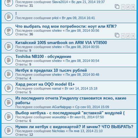
Последнее сообщение
Slava2014
«
Вс дек 21, 2014 19:37
Ответы:
31
1
2
3
!
Последнее сообщение
p4ol
«
Вт дек 09, 2014 16:41
Что выбрать под мои потребности: ноут или КПК?
Последнее сообщение
shelev
«
Пн дек 08, 2014 00:56
Ответы:
36
1
2
3
Китайский 100$ smartbook on ARM VIA VT8500
Последнее сообщение
shelev
«
Пн дек 08, 2014 00:55
Ответы:
9
Toshiba NB100 - обсуждение
Последнее сообщение
shelev
«
Пн дек 08, 2014 00:54
Ответы:
9
Нетбук в пределах 10 тысяч рублей
Последнее сообщение
shelev
«
Пн дек 08, 2014 00:48
Ответы:
4
Хард ресет на OQO model 01+
Последнее сообщение
namal
«
Вт окт 14, 2014 15:18
Ответы:
5
Из последнего отчета Уэнделлу становится ясно, какие
работы
Последнее сообщение
AGarflalpgap
«
Ср сен 03, 2014 15:09
Выбор нетбука - с последующей "вставкой" модулей (
Последнее сообщение
wuwubbp
«
Вт июл 01, 2014 07:50
Ответы:
6
Нужен ли нетбук с видеокартой? И зачем? ЧТО ВЫБРАТЬ?
Последнее сообщение
Nicholas
«
Пн янв 13, 2014 21:10
Ответы:
12