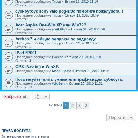
Последнее сообщение
Trupp
«
Вт ноя 16, 2010 13:14
Ответы:
1
субноутбук sony vaio pcg-sr9c помогите пожалуйста!!!
Последнее сообщение
Trupp
«
Сб ноя 13, 2010 18:49
Ответы:
1
Acer Aspire One-Win XP или Win7??
Последнее сообщение
routE6672
«
Пн ноя 01, 2010 20:29
Ответы:
11
Archos 7 и общие вопросы по андроиду.
Последнее сообщение
Trupp
«
Вс сен 12, 2010 18:30
Ответы:
1
iPad E7001
Последнее сообщение
Faceoff
«
Чт июл 29, 2010 19:50
Ответы:
3
GPS (Navitel) и WinXP.
Последнее сообщение
Mastu-Basta
«
Вт июл 06, 2010 13:19
Посоветуйте, плиз, ужиматель трафика для субноута.
Последнее сообщение
WildSery
«
Ср апр 28, 2010 11:51
Ответы:
11
Закрыто
1
2
3
След.
62 темы
Перейти
ПРАВА ДОСТУПА
Вы
не можете
начинать темы