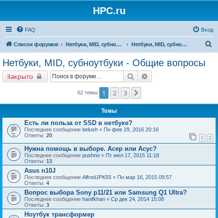
HPC.ru
FAQ
Вход
П
Список форумов
Нетбуки, MID, субноутбуки
Нетбуки, MID, субноутбуки - Общие вопросы
о
Нетбуки, MID, субноутбуки - Общие вопросы
и
Поиск
Расширенный поиск
Закрыто
с
к
1
2
3
След.
62 темы
Темы
Есть ли польза от SSD в нетбуке?
Последнее сообщение
belush
«
Пн фев 29, 2016 20:16
Ответы:
20
1
2
Нужна помощь в выборе. Асер или Асус?
Последнее сообщение
pushno
«
Пт июл 17, 2015 11:18
Ответы:
13
Asus n10J
Последнее сообщение
AlfredJPK55
«
Пн мар 16, 2015 09:57
Ответы:
4
Вопрос выбора Sony p11/21 или Samsung Q1 Ultra?
Последнее сообщение
hanifkhan
«
Ср дек 24, 2014 15:08
Ответы:
3
Ноутбук трансформер