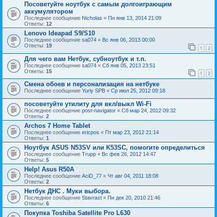
Посоветуйте ноутбук с самым долгоиграющим
аккумулятором
Последнее сообщение
Nicholas
«
Пн янв 13, 2014 21:09
Ответы:
12
Lenovo Ideapad S9/S10
Последнее сообщение
sa074
«
Вс янв 06, 2013 00:00
Ответы:
19
1
2
Для чего вам Нетбук, субноутбук и т.п.
Последнее сообщение
sa074
«
Сб янв 05, 2013 23:51
Ответы:
15
1
2
Смена обоев и персонализация на нетбуке
Последнее сообщение
Yuriy SPB
«
Ср июл 25, 2012 09:18
посоветуйте утилиту для вкл/выкл Wi-Fi
Последнее сообщение
post-navigator
«
Сб мар 24, 2012 09:32
Ответы:
2
Archos 7 Home Tablet
Последнее сообщение
ericpos
«
Пт мар 23, 2012 21:14
Ответы:
1
Ноутбук ASUS N53SV или K53SC, помогите определиться
Последнее сообщение
Trupp
«
Вс фев 26, 2012 14:47
Ответы:
5
Help! Asus R50A
Последнее сообщение
AciD_77
«
Чт авг 04, 2011 18:08
Ответы:
2
Нетбук ДНС . Муки выбора.
Последнее сообщение
Stavrast
«
Пн дек 20, 2010 21:46
Ответы:
6
Покупка Toshiba Satellite Pro L630