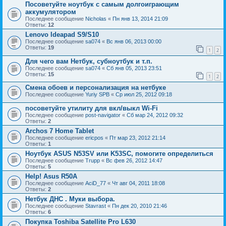
Посоветуйте ноутбук с самым долгоиграющим
аккумулятором
Последнее сообщение
Nicholas
«
Пн янв 13, 2014 21:09
Ответы:
12
Lenovo Ideapad S9/S10
Последнее сообщение
sa074
«
Вс янв 06, 2013 00:00
Ответы:
19
1
2
Для чего вам Нетбук, субноутбук и т.п.
Последнее сообщение
sa074
«
Сб янв 05, 2013 23:51
Ответы:
15
1
2
Смена обоев и персонализация на нетбуке
Последнее сообщение
Yuriy SPB
«
Ср июл 25, 2012 09:18
посоветуйте утилиту для вкл/выкл Wi-Fi
Последнее сообщение
post-navigator
«
Сб мар 24, 2012 09:32
Ответы:
2
Archos 7 Home Tablet
Последнее сообщение
ericpos
«
Пт мар 23, 2012 21:14
Ответы:
1
Ноутбук ASUS N53SV или K53SC, помогите определиться
Последнее сообщение
Trupp
«
Вс фев 26, 2012 14:47
Ответы:
5
Help! Asus R50A
Последнее сообщение
AciD_77
«
Чт авг 04, 2011 18:08
Ответы:
2
Нетбук ДНС . Муки выбора.
Последнее сообщение
Stavrast
«
Пн дек 20, 2010 21:46
Ответы:
6
Покупка Toshiba Satellite Pro L630