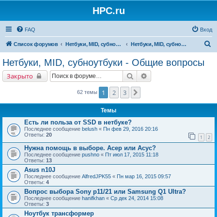
HPC.ru
FAQ
Вход
П
Список форумов
Нетбуки, MID, субноутбуки
Нетбуки, MID, субноутбуки - Общие вопросы
о
Нетбуки, MID, субноутбуки - Общие вопросы
и
Поиск
Расширенный поиск
Закрыто
с
к
1
2
3
След.
62 темы
Темы
Есть ли польза от SSD в нетбуке?
Последнее сообщение
belush
«
Пн фев 29, 2016 20:16
Ответы:
20
1
2
Нужна помощь в выборе. Асер или Асус?
Последнее сообщение
pushno
«
Пт июл 17, 2015 11:18
Ответы:
13
Asus n10J
Последнее сообщение
AlfredJPK55
«
Пн мар 16, 2015 09:57
Ответы:
4
Вопрос выбора Sony p11/21 или Samsung Q1 Ultra?
Последнее сообщение
hanifkhan
«
Ср дек 24, 2014 15:08
Ответы:
3
Ноутбук трансформер