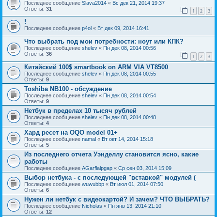
Последнее сообщение
Slava2014
«
Вс дек 21, 2014 19:37
Ответы:
31
1
2
3
!
Последнее сообщение
p4ol
«
Вт дек 09, 2014 16:41
Что выбрать под мои потребности: ноут или КПК?
Последнее сообщение
shelev
«
Пн дек 08, 2014 00:56
Ответы:
36
1
2
3
Китайский 100$ smartbook on ARM VIA VT8500
Последнее сообщение
shelev
«
Пн дек 08, 2014 00:55
Ответы:
9
Toshiba NB100 - обсуждение
Последнее сообщение
shelev
«
Пн дек 08, 2014 00:54
Ответы:
9
Нетбук в пределах 10 тысяч рублей
Последнее сообщение
shelev
«
Пн дек 08, 2014 00:48
Ответы:
4
Хард ресет на OQO model 01+
Последнее сообщение
namal
«
Вт окт 14, 2014 15:18
Ответы:
5
Из последнего отчета Уэнделлу становится ясно, какие
работы
Последнее сообщение
AGarflalpgap
«
Ср сен 03, 2014 15:09
Выбор нетбука - с последующей "вставкой" модулей (
Последнее сообщение
wuwubbp
«
Вт июл 01, 2014 07:50
Ответы:
6
Нужен ли нетбук с видеокартой? И зачем? ЧТО ВЫБРАТЬ?
Последнее сообщение
Nicholas
«
Пн янв 13, 2014 21:10
Ответы:
12