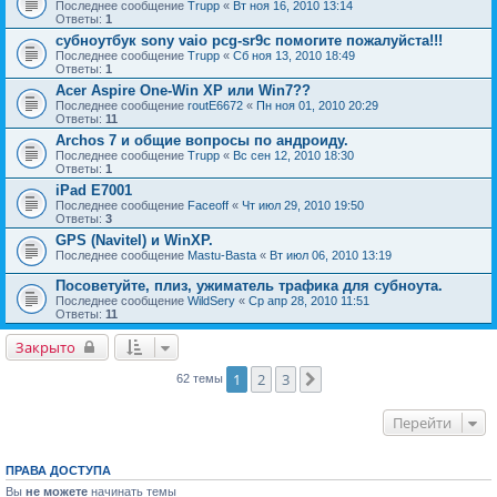
Последнее сообщение
Trupp
«
Вт ноя 16, 2010 13:14
Ответы:
1
субноутбук sony vaio pcg-sr9c помогите пожалуйста!!!
Последнее сообщение
Trupp
«
Сб ноя 13, 2010 18:49
Ответы:
1
Acer Aspire One-Win XP или Win7??
Последнее сообщение
routE6672
«
Пн ноя 01, 2010 20:29
Ответы:
11
Archos 7 и общие вопросы по андроиду.
Последнее сообщение
Trupp
«
Вс сен 12, 2010 18:30
Ответы:
1
iPad E7001
Последнее сообщение
Faceoff
«
Чт июл 29, 2010 19:50
Ответы:
3
GPS (Navitel) и WinXP.
Последнее сообщение
Mastu-Basta
«
Вт июл 06, 2010 13:19
Посоветуйте, плиз, ужиматель трафика для субноута.
Последнее сообщение
WildSery
«
Ср апр 28, 2010 11:51
Ответы:
11
Закрыто
1
2
3
След.
62 темы
Перейти
ПРАВА ДОСТУПА
Вы
не можете
начинать темы