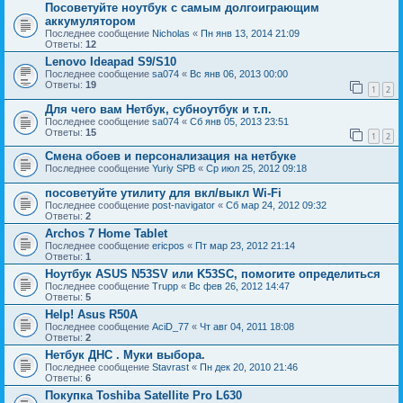
Посоветуйте ноутбук с самым долгоиграющим
аккумулятором
Последнее сообщение
Nicholas
«
Пн янв 13, 2014 21:09
Ответы:
12
Lenovo Ideapad S9/S10
Последнее сообщение
sa074
«
Вс янв 06, 2013 00:00
Ответы:
19
1
2
Для чего вам Нетбук, субноутбук и т.п.
Последнее сообщение
sa074
«
Сб янв 05, 2013 23:51
Ответы:
15
1
2
Смена обоев и персонализация на нетбуке
Последнее сообщение
Yuriy SPB
«
Ср июл 25, 2012 09:18
посоветуйте утилиту для вкл/выкл Wi-Fi
Последнее сообщение
post-navigator
«
Сб мар 24, 2012 09:32
Ответы:
2
Archos 7 Home Tablet
Последнее сообщение
ericpos
«
Пт мар 23, 2012 21:14
Ответы:
1
Ноутбук ASUS N53SV или K53SC, помогите определиться
Последнее сообщение
Trupp
«
Вс фев 26, 2012 14:47
Ответы:
5
Help! Asus R50A
Последнее сообщение
AciD_77
«
Чт авг 04, 2011 18:08
Ответы:
2
Нетбук ДНС . Муки выбора.
Последнее сообщение
Stavrast
«
Пн дек 20, 2010 21:46
Ответы:
6
Покупка Toshiba Satellite Pro L630