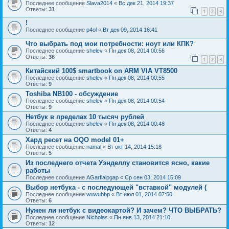
Последнее сообщение
Slava2014
«
Вс дек 21, 2014 19:37
Ответы:
31
1
2
3
!
Последнее сообщение
p4ol
«
Вт дек 09, 2014 16:41
Что выбрать под мои потребности: ноут или КПК?
Последнее сообщение
shelev
«
Пн дек 08, 2014 00:56
Ответы:
36
1
2
3
Китайский 100$ smartbook on ARM VIA VT8500
Последнее сообщение
shelev
«
Пн дек 08, 2014 00:55
Ответы:
9
Toshiba NB100 - обсуждение
Последнее сообщение
shelev
«
Пн дек 08, 2014 00:54
Ответы:
9
Нетбук в пределах 10 тысяч рублей
Последнее сообщение
shelev
«
Пн дек 08, 2014 00:48
Ответы:
4
Хард ресет на OQO model 01+
Последнее сообщение
namal
«
Вт окт 14, 2014 15:18
Ответы:
5
Из последнего отчета Уэнделлу становится ясно, какие
работы
Последнее сообщение
AGarflalpgap
«
Ср сен 03, 2014 15:09
Выбор нетбука - с последующей "вставкой" модулей (
Последнее сообщение
wuwubbp
«
Вт июл 01, 2014 07:50
Ответы:
6
Нужен ли нетбук с видеокартой? И зачем? ЧТО ВЫБРАТЬ?
Последнее сообщение
Nicholas
«
Пн янв 13, 2014 21:10
Ответы:
12