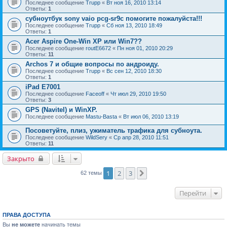
Последнее сообщение
Trupp
«
Вт ноя 16, 2010 13:14
Ответы:
1
субноутбук sony vaio pcg-sr9c помогите пожалуйста!!!
Последнее сообщение
Trupp
«
Сб ноя 13, 2010 18:49
Ответы:
1
Acer Aspire One-Win XP или Win7??
Последнее сообщение
routE6672
«
Пн ноя 01, 2010 20:29
Ответы:
11
Archos 7 и общие вопросы по андроиду.
Последнее сообщение
Trupp
«
Вс сен 12, 2010 18:30
Ответы:
1
iPad E7001
Последнее сообщение
Faceoff
«
Чт июл 29, 2010 19:50
Ответы:
3
GPS (Navitel) и WinXP.
Последнее сообщение
Mastu-Basta
«
Вт июл 06, 2010 13:19
Посоветуйте, плиз, ужиматель трафика для субноута.
Последнее сообщение
WildSery
«
Ср апр 28, 2010 11:51
Ответы:
11
Закрыто
1
2
3
След.
62 темы
Перейти
ПРАВА ДОСТУПА
Вы
не можете
начинать темы