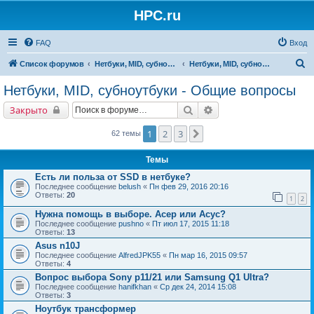
HPC.ru
FAQ
Вход
П
Список форумов
Нетбуки, MID, субноутбуки
Нетбуки, MID, субноутбуки - Общие вопросы
о
Нетбуки, MID, субноутбуки - Общие вопросы
и
Поиск
Расширенный поиск
Закрыто
с
к
1
2
3
След.
62 темы
Темы
Есть ли польза от SSD в нетбуке?
Последнее сообщение
belush
«
Пн фев 29, 2016 20:16
Ответы:
20
1
2
Нужна помощь в выборе. Асер или Асус?
Последнее сообщение
pushno
«
Пт июл 17, 2015 11:18
Ответы:
13
Asus n10J
Последнее сообщение
AlfredJPK55
«
Пн мар 16, 2015 09:57
Ответы:
4
Вопрос выбора Sony p11/21 или Samsung Q1 Ultra?
Последнее сообщение
hanifkhan
«
Ср дек 24, 2014 15:08
Ответы:
3
Ноутбук трансформер