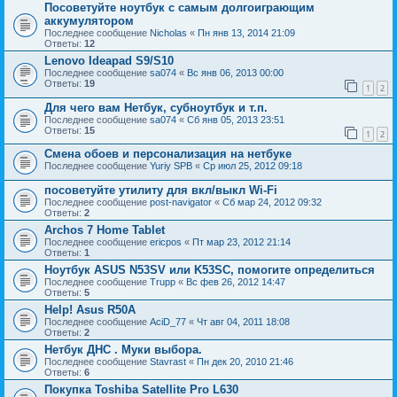
Посоветуйте ноутбук с самым долгоиграющим
аккумулятором
Последнее сообщение
Nicholas
«
Пн янв 13, 2014 21:09
Ответы:
12
Lenovo Ideapad S9/S10
Последнее сообщение
sa074
«
Вс янв 06, 2013 00:00
Ответы:
19
1
2
Для чего вам Нетбук, субноутбук и т.п.
Последнее сообщение
sa074
«
Сб янв 05, 2013 23:51
Ответы:
15
1
2
Смена обоев и персонализация на нетбуке
Последнее сообщение
Yuriy SPB
«
Ср июл 25, 2012 09:18
посоветуйте утилиту для вкл/выкл Wi-Fi
Последнее сообщение
post-navigator
«
Сб мар 24, 2012 09:32
Ответы:
2
Archos 7 Home Tablet
Последнее сообщение
ericpos
«
Пт мар 23, 2012 21:14
Ответы:
1
Ноутбук ASUS N53SV или K53SC, помогите определиться
Последнее сообщение
Trupp
«
Вс фев 26, 2012 14:47
Ответы:
5
Help! Asus R50A
Последнее сообщение
AciD_77
«
Чт авг 04, 2011 18:08
Ответы:
2
Нетбук ДНС . Муки выбора.
Последнее сообщение
Stavrast
«
Пн дек 20, 2010 21:46
Ответы:
6
Покупка Toshiba Satellite Pro L630