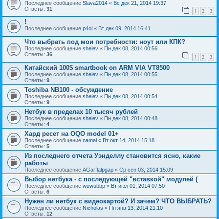
Последнее сообщение
Slava2014
«
Вс дек 21, 2014 19:37
Ответы:
31
1
2
3
!
Последнее сообщение
p4ol
«
Вт дек 09, 2014 16:41
Что выбрать под мои потребности: ноут или КПК?
Последнее сообщение
shelev
«
Пн дек 08, 2014 00:56
Ответы:
36
1
2
3
Китайский 100$ smartbook on ARM VIA VT8500
Последнее сообщение
shelev
«
Пн дек 08, 2014 00:55
Ответы:
9
Toshiba NB100 - обсуждение
Последнее сообщение
shelev
«
Пн дек 08, 2014 00:54
Ответы:
9
Нетбук в пределах 10 тысяч рублей
Последнее сообщение
shelev
«
Пн дек 08, 2014 00:48
Ответы:
4
Хард ресет на OQO model 01+
Последнее сообщение
namal
«
Вт окт 14, 2014 15:18
Ответы:
5
Из последнего отчета Уэнделлу становится ясно, какие
работы
Последнее сообщение
AGarflalpgap
«
Ср сен 03, 2014 15:09
Выбор нетбука - с последующей "вставкой" модулей (
Последнее сообщение
wuwubbp
«
Вт июл 01, 2014 07:50
Ответы:
6
Нужен ли нетбук с видеокартой? И зачем? ЧТО ВЫБРАТЬ?
Последнее сообщение
Nicholas
«
Пн янв 13, 2014 21:10
Ответы:
12