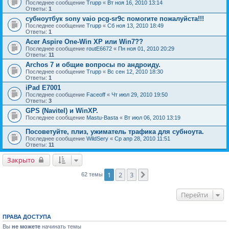
Последнее сообщение
Trupp
«
Вт ноя 16, 2010 13:14
Ответы:
1
субноутбук sony vaio pcg-sr9c помогите пожалуйста!!!
Последнее сообщение
Trupp
«
Сб ноя 13, 2010 18:49
Ответы:
1
Acer Aspire One-Win XP или Win7??
Последнее сообщение
routE6672
«
Пн ноя 01, 2010 20:29
Ответы:
11
Archos 7 и общие вопросы по андроиду.
Последнее сообщение
Trupp
«
Вс сен 12, 2010 18:30
Ответы:
1
iPad E7001
Последнее сообщение
Faceoff
«
Чт июл 29, 2010 19:50
Ответы:
3
GPS (Navitel) и WinXP.
Последнее сообщение
Mastu-Basta
«
Вт июл 06, 2010 13:19
Посоветуйте, плиз, ужиматель трафика для субноута.
Последнее сообщение
WildSery
«
Ср апр 28, 2010 11:51
Ответы:
11
Закрыто
1
2
3
След.
62 темы
Перейти
ПРАВА ДОСТУПА
Вы
не можете
начинать темы