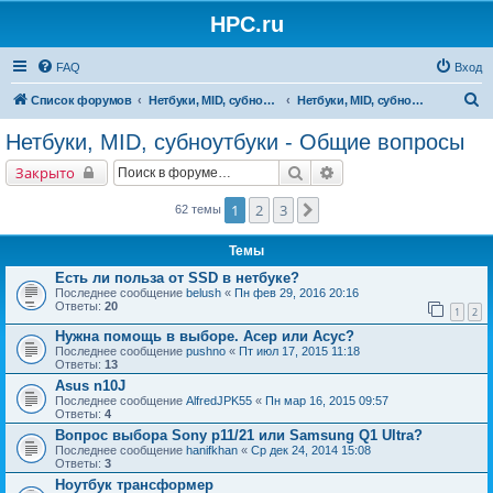
HPC.ru
FAQ
Вход
П
Список форумов
Нетбуки, MID, субноутбуки
Нетбуки, MID, субноутбуки - Общие вопросы
о
Нетбуки, MID, субноутбуки - Общие вопросы
и
Поиск
Расширенный поиск
Закрыто
с
к
1
2
3
След.
62 темы
Темы
Есть ли польза от SSD в нетбуке?
Последнее сообщение
belush
«
Пн фев 29, 2016 20:16
Ответы:
20
1
2
Нужна помощь в выборе. Асер или Асус?
Последнее сообщение
pushno
«
Пт июл 17, 2015 11:18
Ответы:
13
Asus n10J
Последнее сообщение
AlfredJPK55
«
Пн мар 16, 2015 09:57
Ответы:
4
Вопрос выбора Sony p11/21 или Samsung Q1 Ultra?
Последнее сообщение
hanifkhan
«
Ср дек 24, 2014 15:08
Ответы:
3
Ноутбук трансформер