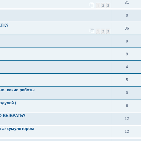
31
1
2
3
0
КПК?
36
1
2
3
9
9
4
5
но, какие работы
0
одулей (
6
ТО ВЫБРАТЬ?
12
м аккумулятором
12