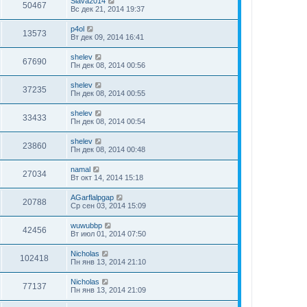
Slava2014
50467
Вс дек 21, 2014 19:37
p4ol
13573
Вт дек 09, 2014 16:41
shelev
67690
Пн дек 08, 2014 00:56
shelev
37235
Пн дек 08, 2014 00:55
shelev
33433
Пн дек 08, 2014 00:54
shelev
23860
Пн дек 08, 2014 00:48
namal
27034
Вт окт 14, 2014 15:18
AGarflalpgap
20788
Ср сен 03, 2014 15:09
wuwubbp
42456
Вт июл 01, 2014 07:50
Nicholas
102418
Пн янв 13, 2014 21:10
Nicholas
77137
Пн янв 13, 2014 21:09