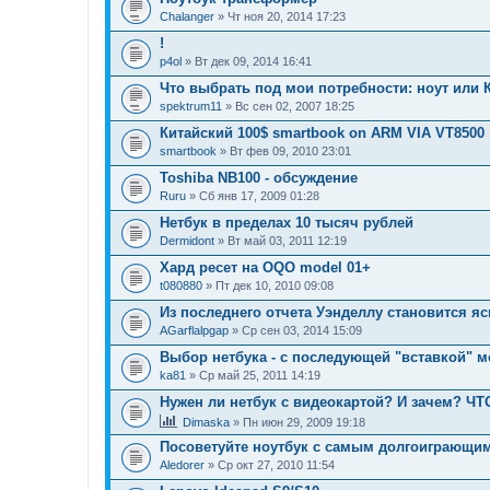
Chalanger
» Чт ноя 20, 2014 17:23
!
p4ol
» Вт дек 09, 2014 16:41
Что выбрать под мои потребности: ноут или 
spektrum11
» Вс сен 02, 2007 18:25
Китайский 100$ smartbook on ARM VIA VT8500
smartbook
» Вт фев 09, 2010 23:01
Toshiba NB100 - обсуждение
Ruru
» Сб янв 17, 2009 01:28
Нетбук в пределах 10 тысяч рублей
Dermidont
» Вт май 03, 2011 12:19
Хард ресет на OQO model 01+
t080880
» Пт дек 10, 2010 09:08
Из последнего отчета Уэнделлу становится яс
AGarflalpgap
» Ср сен 03, 2014 15:09
Выбор нетбука - с последующей "вставкой" м
ka81
» Ср май 25, 2011 14:19
Нужен ли нетбук с видеокартой? И зачем? Ч
Dimaska
» Пн июн 29, 2009 19:18
Посоветуйте ноутбук с самым долгоиграющи
Aledorer
» Ср окт 27, 2010 11:54