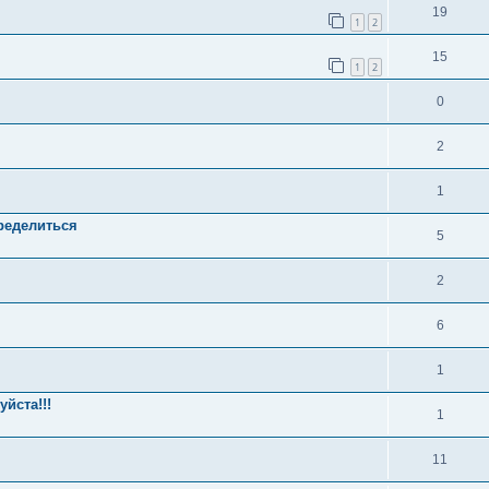
19
1
2
15
1
2
0
2
1
ределиться
5
2
6
1
уйста!!!
1
11