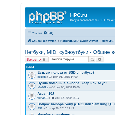
HPC.ru
Форум пользователей КПК Pocket
Ссылки
FAQ
Список форумов
Нетбуки, MID, субноутбуки
Нетбуки,
Нетбуки, MID, субноутбуки - Общие 
Поиск
Расшир
Закрыто
ТЕМЫ
Есть ли польза от SSD в нетбуке?
belush
» Ср июл 01, 2015 14:00
Нужна помощь в выборе. Асер или Асус?
v0v04ka
» Сб сен 06, 2008 15:00
Asus n10J
yury001
» Пт июн 12, 2009 18:17
Вопрос выбора Sony p11/21 или Samsung Q1 U
S52
» Пт мар 26, 2010 19:43
Ноутбук трансформер