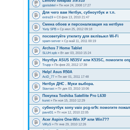
Lenovo Ideapad S9/S10
gpslubitel
» Пн ноя 24, 2008 17:27
Для чего вам Нетбук, субноутбук и т.п.
extra19
» Сб фев 13, 2010 21:47
Смена обоев и персонализация на нетбуке
Yuriy SPB
» Ср июл 25, 2012 09:18
посоветуйте утилиту для вкл/выкл Wi-Fi
spam-server
» Ср май 11, 2011 00:19
Archos 7 Home Tablet
SLUH.spb
» Вт авг 03, 2010 15:24
Ноутбук ASUS N53SV или K53SC, помогите оп
Trupp
» Пн фев 20, 2012 17:39
Help! Asus R50A
AciD_77
» Пн авг 01, 2011 17:48
Нетбук ДНС . Муки выбора.
Stavrast
» Пт дек 03, 2010 10:06
Покупка Toshiba Satellite Pro L630
kuret
» Пн ноя 15, 2010 12:29
субноутбук sony vaio pcg-sr9c помогите пожал
pavel31
» Пт ноя 12, 2010 22:05
Acer Aspire One-Win XP или Win7??
ViRyS
» Пт янв 29, 2010 12:26