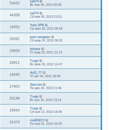
sa074
53432
Вс янв 06, 2013 00:00
sa074
44358
Сб янв 05, 2013 23:51
Yuriy SPB
16052
Ср июл 25, 2012 09:18
post-navigator
20261
Сб мар 24, 2012 09:32
ericpos
20650
Пт мар 23, 2012 21:14
Trupp
28911
Вс фев 26, 2012 14:47
AciD_77
16045
Чт авг 04, 2011 18:08
Stavrast
27903
Пн дек 20, 2010 21:46
Trupp
20148
Вт ноя 16, 2010 13:14
Trupp
19043
Сб ноя 13, 2010 18:49
routE6672
31474
Пн ноя 01, 2010 20:29