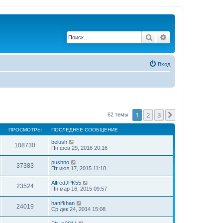
Поиск
Расширенный по
Вход
1
2
3
След.
62 темы
ПРОСМОТРЫ
ПОСЛЕДНЕЕ СООБЩЕНИЕ
belush
108730
Пн фев 29, 2016 20:16
pushno
37383
Пт июл 17, 2015 11:18
AlfredJPK55
23524
Пн мар 16, 2015 09:57
hanifkhan
24019
Ср дек 24, 2014 15:08