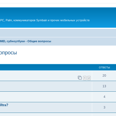
 PC, Palm, коммуникаторов Symbain и прочих мобильных устройств
 MID, субноутбуки - Общие вопросы
вопросы
енный поиск
ОТВЕТЫ
20
1
2
13
4
ltra?
3