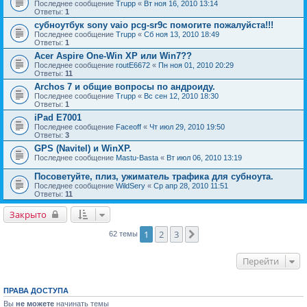
Последнее сообщение
Trupp
«
Вт ноя 16, 2010 13:14
Ответы:
1
субноутбук sony vaio pcg-sr9c помогите пожалуйста!!!
Последнее сообщение
Trupp
«
Сб ноя 13, 2010 18:49
Ответы:
1
Acer Aspire One-Win XP или Win7??
Последнее сообщение
routE6672
«
Пн ноя 01, 2010 20:29
Ответы:
11
Archos 7 и общие вопросы по андроиду.
Последнее сообщение
Trupp
«
Вс сен 12, 2010 18:30
Ответы:
1
iPad E7001
Последнее сообщение
Faceoff
«
Чт июл 29, 2010 19:50
Ответы:
3
GPS (Navitel) и WinXP.
Последнее сообщение
Mastu-Basta
«
Вт июл 06, 2010 13:19
Посоветуйте, плиз, ужиматель трафика для субноута.
Последнее сообщение
WildSery
«
Ср апр 28, 2010 11:51
Ответы:
11
Закрыто
1
2
3
След.
62 темы
Перейти
ПРАВА ДОСТУПА
Вы
не можете
начинать темы