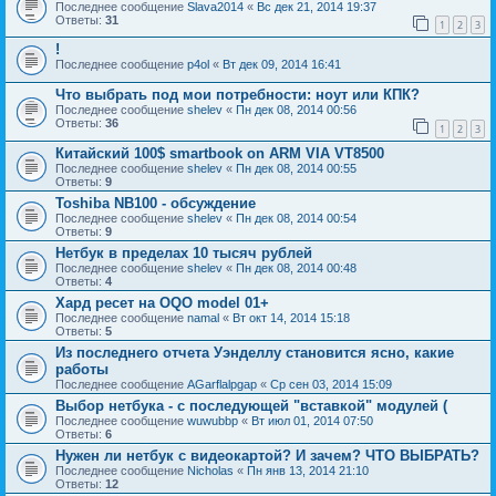
Последнее сообщение
Slava2014
«
Вс дек 21, 2014 19:37
Ответы:
31
1
2
3
!
Последнее сообщение
p4ol
«
Вт дек 09, 2014 16:41
Что выбрать под мои потребности: ноут или КПК?
Последнее сообщение
shelev
«
Пн дек 08, 2014 00:56
Ответы:
36
1
2
3
Китайский 100$ smartbook on ARM VIA VT8500
Последнее сообщение
shelev
«
Пн дек 08, 2014 00:55
Ответы:
9
Toshiba NB100 - обсуждение
Последнее сообщение
shelev
«
Пн дек 08, 2014 00:54
Ответы:
9
Нетбук в пределах 10 тысяч рублей
Последнее сообщение
shelev
«
Пн дек 08, 2014 00:48
Ответы:
4
Хард ресет на OQO model 01+
Последнее сообщение
namal
«
Вт окт 14, 2014 15:18
Ответы:
5
Из последнего отчета Уэнделлу становится ясно, какие
работы
Последнее сообщение
AGarflalpgap
«
Ср сен 03, 2014 15:09
Выбор нетбука - с последующей "вставкой" модулей (
Последнее сообщение
wuwubbp
«
Вт июл 01, 2014 07:50
Ответы:
6
Нужен ли нетбук с видеокартой? И зачем? ЧТО ВЫБРАТЬ?
Последнее сообщение
Nicholas
«
Пн янв 13, 2014 21:10
Ответы:
12