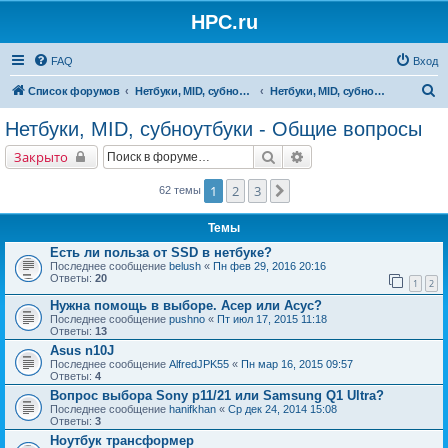
HPC.ru
FAQ
Вход
П
Список форумов
Нетбуки, MID, субноутбуки
Нетбуки, MID, субноутбуки - Общие вопросы
о
Нетбуки, MID, субноутбуки - Общие вопросы
и
Поиск
Расширенный поиск
Закрыто
с
к
1
2
3
След.
62 темы
Темы
Есть ли польза от SSD в нетбуке?
Последнее сообщение
belush
«
Пн фев 29, 2016 20:16
Ответы:
20
1
2
Нужна помощь в выборе. Асер или Асус?
Последнее сообщение
pushno
«
Пт июл 17, 2015 11:18
Ответы:
13
Asus n10J
Последнее сообщение
AlfredJPK55
«
Пн мар 16, 2015 09:57
Ответы:
4
Вопрос выбора Sony p11/21 или Samsung Q1 Ultra?
Последнее сообщение
hanifkhan
«
Ср дек 24, 2014 15:08
Ответы:
3
Ноутбук трансформер