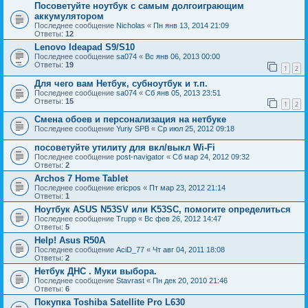
Посоветуйте ноутбук с самым долгоиграющим
аккумулятором
Последнее сообщение
Nicholas
«
Пн янв 13, 2014 21:09
Ответы:
12
Lenovo Ideapad S9/S10
Последнее сообщение
sa074
«
Вс янв 06, 2013 00:00
Ответы:
19
1
2
Для чего вам Нетбук, субноутбук и т.п.
Последнее сообщение
sa074
«
Сб янв 05, 2013 23:51
Ответы:
15
1
2
Смена обоев и персонализация на нетбуке
Последнее сообщение
Yuriy SPB
«
Ср июл 25, 2012 09:18
посоветуйте утилиту для вкл/выкл Wi-Fi
Последнее сообщение
post-navigator
«
Сб мар 24, 2012 09:32
Ответы:
2
Archos 7 Home Tablet
Последнее сообщение
ericpos
«
Пт мар 23, 2012 21:14
Ответы:
1
Ноутбук ASUS N53SV или K53SC, помогите определиться
Последнее сообщение
Trupp
«
Вс фев 26, 2012 14:47
Ответы:
5
Help! Asus R50A
Последнее сообщение
AciD_77
«
Чт авг 04, 2011 18:08
Ответы:
2
Нетбук ДНС . Муки выбора.
Последнее сообщение
Stavrast
«
Пн дек 20, 2010 21:46
Ответы:
6
Покупка Toshiba Satellite Pro L630