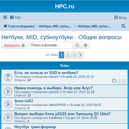
HPC.ru
FAQ
Вход
П
Список форумов
Нетбуки, MID, субноутбуки
Нетбуки, MID, субноутбуки - Общие вопросы
о
Нетбуки, MID, субноутбуки - Общие вопросы
и
Поиск
Расширенный поиск
Закрыто
с
к
1
2
3
След.
62 темы
Темы
Есть ли польза от SSD в нетбуке?
Последнее сообщение
belush
«
Пн фев 29, 2016 20:16
Ответы:
20
1
2
Нужна помощь в выборе. Асер или Асус?
Последнее сообщение
pushno
«
Пт июл 17, 2015 11:18
Ответы:
13
Asus n10J
Последнее сообщение
AlfredJPK55
«
Пн мар 16, 2015 09:57
Ответы:
4
Вопрос выбора Sony p11/21 или Samsung Q1 Ultra?
Последнее сообщение
hanifkhan
«
Ср дек 24, 2014 15:08
Ответы:
3
Ноутбук трансформер