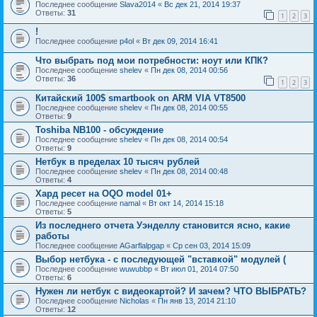
Последнее сообщение
Slava2014
«
Вс дек 21, 2014 19:37
Ответы:
31
1
2
3
!
Последнее сообщение
p4ol
«
Вт дек 09, 2014 16:41
Что выбрать под мои потребности: ноут или КПК?
Последнее сообщение
shelev
«
Пн дек 08, 2014 00:56
Ответы:
36
1
2
3
Китайский 100$ smartbook on ARM VIA VT8500
Последнее сообщение
shelev
«
Пн дек 08, 2014 00:55
Ответы:
9
Toshiba NB100 - обсуждение
Последнее сообщение
shelev
«
Пн дек 08, 2014 00:54
Ответы:
9
Нетбук в пределах 10 тысяч рублей
Последнее сообщение
shelev
«
Пн дек 08, 2014 00:48
Ответы:
4
Хард ресет на OQO model 01+
Последнее сообщение
namal
«
Вт окт 14, 2014 15:18
Ответы:
5
Из последнего отчета Уэнделлу становится ясно, какие
работы
Последнее сообщение
AGarflalpgap
«
Ср сен 03, 2014 15:09
Выбор нетбука - с последующей "вставкой" модулей (
Последнее сообщение
wuwubbp
«
Вт июл 01, 2014 07:50
Ответы:
6
Нужен ли нетбук с видеокартой? И зачем? ЧТО ВЫБРАТЬ?
Последнее сообщение
Nicholas
«
Пн янв 13, 2014 21:10
Ответы:
12