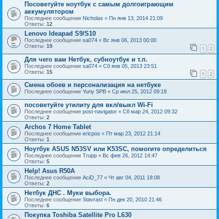
Посоветуйте ноутбук с самым долгоиграющим
аккумулятором
Последнее сообщение
Nicholas
«
Пн янв 13, 2014 21:09
Ответы:
12
Lenovo Ideapad S9/S10
Последнее сообщение
sa074
«
Вс янв 06, 2013 00:00
Ответы:
19
1
2
Для чего вам Нетбук, субноутбук и т.п.
Последнее сообщение
sa074
«
Сб янв 05, 2013 23:51
Ответы:
15
1
2
Смена обоев и персонализация на нетбуке
Последнее сообщение
Yuriy SPB
«
Ср июл 25, 2012 09:18
посоветуйте утилиту для вкл/выкл Wi-Fi
Последнее сообщение
post-navigator
«
Сб мар 24, 2012 09:32
Ответы:
2
Archos 7 Home Tablet
Последнее сообщение
ericpos
«
Пт мар 23, 2012 21:14
Ответы:
1
Ноутбук ASUS N53SV или K53SC, помогите определиться
Последнее сообщение
Trupp
«
Вс фев 26, 2012 14:47
Ответы:
5
Help! Asus R50A
Последнее сообщение
AciD_77
«
Чт авг 04, 2011 18:08
Ответы:
2
Нетбук ДНС . Муки выбора.
Последнее сообщение
Stavrast
«
Пн дек 20, 2010 21:46
Ответы:
6
Покупка Toshiba Satellite Pro L630