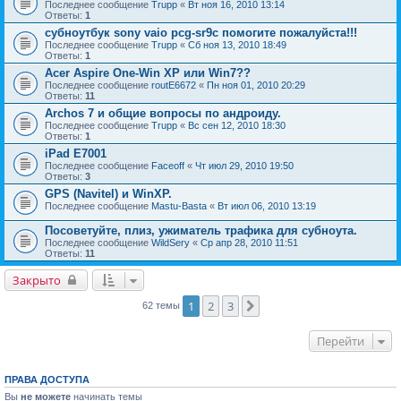
Последнее сообщение
Trupp
«
Вт ноя 16, 2010 13:14
Ответы:
1
субноутбук sony vaio pcg-sr9c помогите пожалуйста!!!
Последнее сообщение
Trupp
«
Сб ноя 13, 2010 18:49
Ответы:
1
Acer Aspire One-Win XP или Win7??
Последнее сообщение
routE6672
«
Пн ноя 01, 2010 20:29
Ответы:
11
Archos 7 и общие вопросы по андроиду.
Последнее сообщение
Trupp
«
Вс сен 12, 2010 18:30
Ответы:
1
iPad E7001
Последнее сообщение
Faceoff
«
Чт июл 29, 2010 19:50
Ответы:
3
GPS (Navitel) и WinXP.
Последнее сообщение
Mastu-Basta
«
Вт июл 06, 2010 13:19
Посоветуйте, плиз, ужиматель трафика для субноута.
Последнее сообщение
WildSery
«
Ср апр 28, 2010 11:51
Ответы:
11
Закрыто
1
2
3
След.
62 темы
Перейти
ПРАВА ДОСТУПА
Вы
не можете
начинать темы