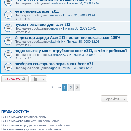
Последнее сообщение
Bandicoot
«
Пн май 04, 2009 19:54
не включаеца acer n311
Последнее сообщение
xmoloh
«
Вт мар 31, 2009 19:41
Ответы:
4
нужна прошивка для acer 311
Последнее сообщение
xmoloh
«
Пн мар 30, 2009 16:41
Ответы:
2
Индикатор заряда Acer 311 постоянно показывает 100%
Последнее сообщение
vladimir-k
«
Пн мар 30, 2009 12:05
Ответы:
12
подскажите: у меня отрубается acer n311, в чём проблема?
Последнее сообщение
alex666623
«
Вт мар 03, 2009 21:10
Ответы:
10
разборка сенсорного экрана кпк Acer n311
Последнее сообщение
tagan
«
Пт июн 13, 2008 12:26
Закрыто
1
2
След.
38 тем
Перейти
ПРАВА ДОСТУПА
Вы
не можете
начинать темы
Вы
не можете
отвечать на сообщения
Вы
не можете
редактировать свои сообщения
Вы
не можете
удалять свои сообщения