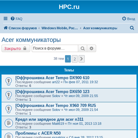
HPC.ru
FAQ
Вход
П
Список форумов
Windows Mobile, Pocket PC, MS Smartphone
Acer коммуникаторы
о
Acer коммуникаторы
и
Поиск
Расширенный поиск
Закрыто
с
к
1
2
След.
38 тем
Темы
[Оф]прошивка Acer Tempo DX900 610
Последнее сообщение
art22
«
Пн фев 07, 2011 19:32
Ответы:
6
[Оф]прошивка Acer Tempo DX650 123
Последнее сообщение
Solov
«
Чт июл 09, 2009 21:55
Ответы:
1
[Оф]прошивка Acer Tempo X960 709 RUS
Последнее сообщение
Solov
«
Чт июл 09, 2009 21:54
Ответы:
1
Кредл или зарядное для acer n311
Последнее сообщение
Matt619
«
Пт ноя 01, 2013 13:18
Ответы:
3
Проблемы с ACER N50
Последнее сообщение
exsektor
«
Сб янв 28, 2012 13:15