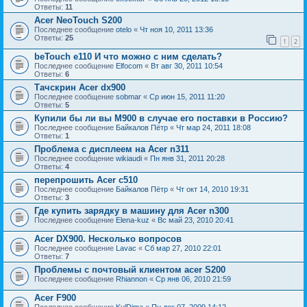
Ответы:
11
Acer NeoTouch S200
Последнее сообщение
otelo
«
Чт ноя 10, 2011 13:36
Ответы:
25
1
2
beTouch e110 И что можно с ним сделать?
Последнее сообщение
Elfocom
«
Вт авг 30, 2011 10:54
Ответы:
6
Тачскрин Acer dx900
Последнее сообщение
sobmar
«
Ср июн 15, 2011 11:20
Ответы:
5
Купили бы ли вы М900 в случае его поставки в Россию?
Последнее сообщение
Байкалов Пётр
«
Чт мар 24, 2011 18:08
Ответы:
1
Проблема с дисплеем на Acer n311
Последнее сообщение
wikiaudi
«
Пн янв 31, 2011 20:28
Ответы:
4
перепрошить Acer c510
Последнее сообщение
Байкалов Пётр
«
Чт окт 14, 2010 19:31
Ответы:
3
Где купить зарядку в машину для Acer n300
Последнее сообщение
Elena-kuz
«
Вс май 23, 2010 20:41
Acer DX900. Несколько вопросов
Последнее сообщение
Lavac
«
Сб мар 27, 2010 22:01
Ответы:
7
Проблемы с почтовый клиентом acer S200
Последнее сообщение
Rhiannon
«
Ср янв 06, 2010 21:59
Acer F900
Последнее сообщение
KulDima
«
Пн дек 07, 2009 14:12