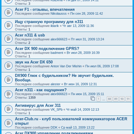
Ответы:
3
Acer F1 - отзывы, впечатления
Последнее сообщение
Nikolausss
«
Пн сен 28, 2009 11:42
Ищу странную программу для n311
Последнее сообщение
ildarik
«
Чт авг 13, 2009 11:36
Ответы:
1
Acer n311 & usb
Последнее сообщение
alex666623
«
Пт июл 31, 2009 13:24
Ответы:
2
Acer DX 900 подключение GPRS?
Последнее сообщение
badment
«
Вт июл 28, 2009 16:39
Ответы:
1
звук на Acer DX 650
Последнее сообщение
Anton Van Der Mishin
«
Пн июл 06, 2009 17:08
Ответы:
1
DX900 Глюк с будильником? Не звучит будильник.
Вообще.
Последнее сообщение
alester
«
Вт июн 16, 2009 12:31
Acer n311 - как ощущения?
Последнее сообщение
alex666623
«
Пн июн 15, 2009 15:11
Ответы:
1359
1
88
89
90
91
…
Антивирус для Acer 311
Последнее сообщение
VK_SPb
«
Чт май 14, 2009 12:13
Ответы:
1
Acer-Club.ru - клуб пользователей коммуникаторов ACER
открыт
Последнее сообщение
DDK
«
Ср май 13, 2009 13:22
Acer DX900 управление подключениями