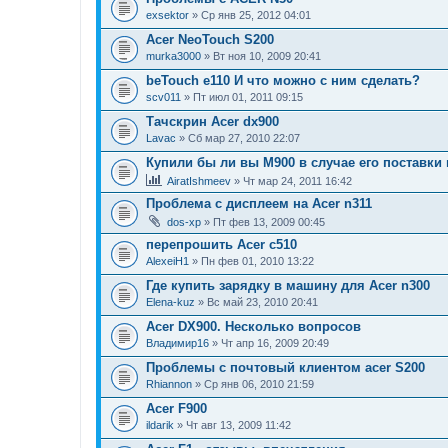
exsektor
» Ср янв 25, 2012 04:01
Acer NeoTouch S200
murka3000
» Вт ноя 10, 2009 20:41
beTouch e110 И что можно с ним сделать?
scv011
» Пт июл 01, 2011 09:15
Тачскрин Acer dx900
Lavac
» Сб мар 27, 2010 22:07
Купили бы ли вы М900 в случае его поставки
AiratIshmeev
» Чт мар 24, 2011 16:42
Проблема с дисплеем на Acer n311
dos-xp
» Пт фев 13, 2009 00:45
перепрошить Acer c510
AlexeiH1
» Пн фев 01, 2010 13:22
Где купить зарядку в машину для Acer n300
Elena-kuz
» Вс май 23, 2010 20:41
Acer DX900. Несколько вопросов
Владимир16
» Чт апр 16, 2009 20:49
Проблемы с почтовый клиентом acer S200
Rhiannon
» Ср янв 06, 2010 21:59
Acer F900
ildarik
» Чт авг 13, 2009 11:42