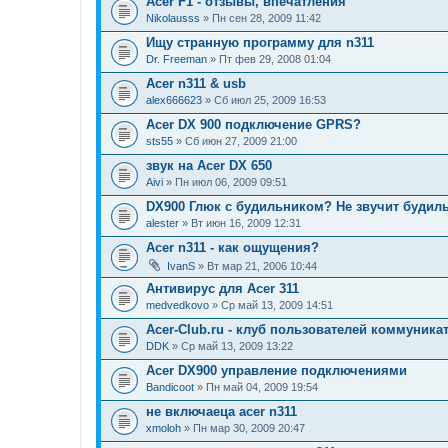
Acer F1 - отзывы, впечатления
Nikolausss
» Пн сен 28, 2009 11:42
Ищу странную программу для n311
Dr. Freeman
» Пт фев 29, 2008 01:04
Acer n311 & usb
alex666623
» Сб июл 25, 2009 16:53
Acer DX 900 подключение GPRS?
sts55
» Сб июн 27, 2009 21:00
звук на Acer DX 650
Aivi
» Пн июл 06, 2009 09:51
DX900 Глюк с будильником? Не звучит будил
alester
» Вт июн 16, 2009 12:31
Acer n311 - как ощущения?
IvanS
» Вт мар 21, 2006 10:44
Антивирус для Acer 311
medvedkovo
» Ср май 13, 2009 14:51
Acer-Club.ru - клуб пользователей коммуник
DDK
» Ср май 13, 2009 13:22
Acer DX900 управление подключениями
Bandicoot
» Пн май 04, 2009 19:54
не включаеца acer n311
xmoloh
» Пн мар 30, 2009 20:47