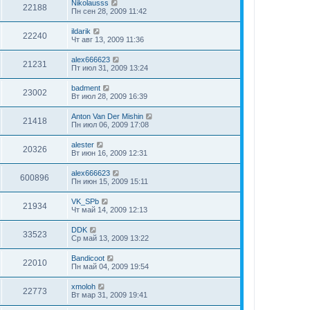
Nikolausss
22188
Пн сен 28, 2009 11:42
ildarik
22240
Чт авг 13, 2009 11:36
alex666623
21231
Пт июл 31, 2009 13:24
badment
23002
Вт июл 28, 2009 16:39
Anton Van Der Mishin
21418
Пн июл 06, 2009 17:08
alester
20326
Вт июн 16, 2009 12:31
alex666623
600896
Пн июн 15, 2009 15:11
VK_SPb
21934
Чт май 14, 2009 12:13
DDK
33523
Ср май 13, 2009 13:22
Bandicoot
22010
Пн май 04, 2009 19:54
xmoloh
22773
Вт мар 31, 2009 19:41