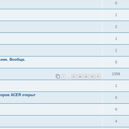
0
1
2
1
1
ьник. Вообще.
0
1359
1
87
88
89
90
91
…
1
аторов ACER открыт
0
0
4