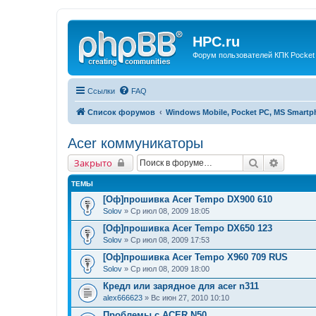
HPC.ru
Форум пользователей КПК Pocket
Ссылки
FAQ
Список форумов
Windows Mobile, Pocket PC, MS Smart
Acer коммуникаторы
Поиск
Расшир
Закрыто
ТЕМЫ
[Оф]прошивка Acer Tempo DX900 610
Solov
» Ср июл 08, 2009 18:05
[Оф]прошивка Acer Tempo DX650 123
Solov
» Ср июл 08, 2009 17:53
[Оф]прошивка Acer Tempo X960 709 RUS
Solov
» Ср июл 08, 2009 18:00
Кредл или зарядное для acer n311
alex666623
» Вс июн 27, 2010 10:10
Проблемы с ACER N50