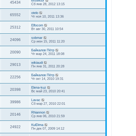
exsektor
45434
Сб янв 28, 2012 13:15
otelo
65552
Чт ноя 10, 2011 13:36
Elfocom
25312
Вт авг 30, 2011 10:54
sobmar
24096
Ср июн 15, 2011 11:20
Байкалов Пётр
20090
Чт мар 24, 2011 18:08
wikiaudi
29013
Пн янв 31, 2011 20:28
Байкалов Пётр
22256
Чт окт 14, 2010 19:31
Elena-kuz
20398
Вс май 23, 2010 20:41
Lavac
39986
Сб мар 27, 2010 22:01
Rhiannon
20146
Ср янв 06, 2010 21:59
KulDima
24922
Пн дек 07, 2009 14:12