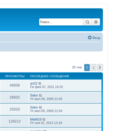
Поиск
Расширенный по
Вход
1
2
След.
38 тем
ПРОСМОТРЫ
ПОСЛЕДНЕЕ СООБЩЕНИЕ
art22
49506
Пн фев 07, 2011 19:32
Solov
26602
Чт июл 09, 2009 21:55
Solov
25020
Чт июл 09, 2009 21:54
Matt619
129212
Пт ноя 01, 2013 13:18