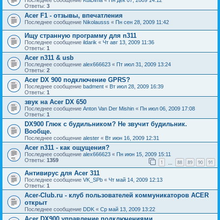
Ответы:
3
Acer F1 - отзывы, впечатления
Последнее сообщение
Nikolausss
«
Пн сен 28, 2009 11:42
Ищу странную программу для n311
Последнее сообщение
ildarik
«
Чт авг 13, 2009 11:36
Ответы:
1
Acer n311 & usb
Последнее сообщение
alex666623
«
Пт июл 31, 2009 13:24
Ответы:
2
Acer DX 900 подключение GPRS?
Последнее сообщение
badment
«
Вт июл 28, 2009 16:39
Ответы:
1
звук на Acer DX 650
Последнее сообщение
Anton Van Der Mishin
«
Пн июл 06, 2009 17:08
Ответы:
1
DX900 Глюк с будильником? Не звучит будильник.
Вообще.
Последнее сообщение
alester
«
Вт июн 16, 2009 12:31
Acer n311 - как ощущения?
Последнее сообщение
alex666623
«
Пн июн 15, 2009 15:11
Ответы:
1359
1
88
89
90
91
…
Антивирус для Acer 311
Последнее сообщение
VK_SPb
«
Чт май 14, 2009 12:13
Ответы:
1
Acer-Club.ru - клуб пользователей коммуникаторов ACER
открыт
Последнее сообщение
DDK
«
Ср май 13, 2009 13:22
Acer DX900 управление подключениями