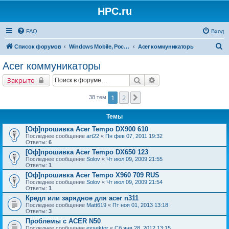
HPC.ru
FAQ
Вход
П
Список форумов
Windows Mobile, Pocket PC, MS Smartphone
Acer коммуникаторы
о
Acer коммуникаторы
и
Поиск
Расширенный поиск
Закрыто
с
к
1
2
След.
38 тем
Темы
[Оф]прошивка Acer Tempo DX900 610
Последнее сообщение
art22
«
Пн фев 07, 2011 19:32
Ответы:
6
[Оф]прошивка Acer Tempo DX650 123
Последнее сообщение
Solov
«
Чт июл 09, 2009 21:55
Ответы:
1
[Оф]прошивка Acer Tempo X960 709 RUS
Последнее сообщение
Solov
«
Чт июл 09, 2009 21:54
Ответы:
1
Кредл или зарядное для acer n311
Последнее сообщение
Matt619
«
Пт ноя 01, 2013 13:18
Ответы:
3
Проблемы с ACER N50
Последнее сообщение
exsektor
«
Сб янв 28, 2012 13:15