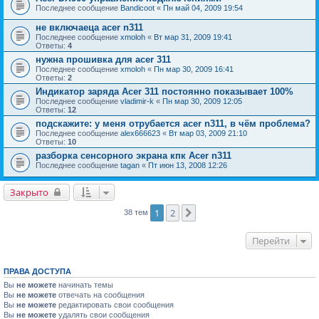
Последнее сообщение
Bandicoot
«
Пн май 04, 2009 19:54
не включаеца acer n311
Последнее сообщение
xmoloh
«
Вт мар 31, 2009 19:41
Ответы:
4
нужна прошивка для acer 311
Последнее сообщение
xmoloh
«
Пн мар 30, 2009 16:41
Ответы:
2
Индикатор заряда Acer 311 постоянно показывает 100%
Последнее сообщение
vladimir-k
«
Пн мар 30, 2009 12:05
Ответы:
12
подскажите: у меня отрубается acer n311, в чём проблема?
Последнее сообщение
alex666623
«
Вт мар 03, 2009 21:10
Ответы:
10
разборка сенсорного экрана кпк Acer n311
Последнее сообщение
tagan
«
Пт июн 13, 2008 12:26
Закрыто
1
2
След.
38 тем
Перейти
ПРАВА ДОСТУПА
Вы
не можете
начинать темы
Вы
не можете
отвечать на сообщения
Вы
не можете
редактировать свои сообщения
Вы
не можете
удалять свои сообщения