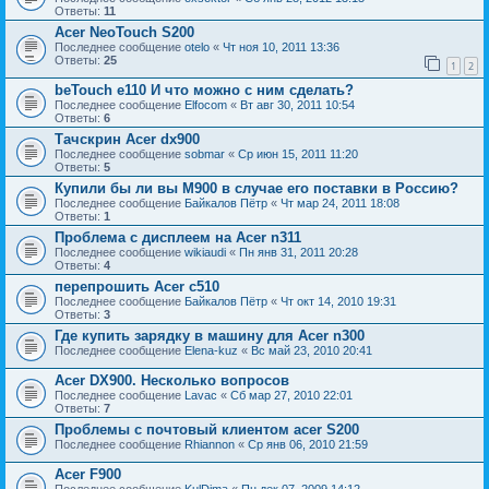
Ответы:
11
Acer NeoTouch S200
Последнее сообщение
otelo
«
Чт ноя 10, 2011 13:36
Ответы:
25
1
2
beTouch e110 И что можно с ним сделать?
Последнее сообщение
Elfocom
«
Вт авг 30, 2011 10:54
Ответы:
6
Тачскрин Acer dx900
Последнее сообщение
sobmar
«
Ср июн 15, 2011 11:20
Ответы:
5
Купили бы ли вы М900 в случае его поставки в Россию?
Последнее сообщение
Байкалов Пётр
«
Чт мар 24, 2011 18:08
Ответы:
1
Проблема с дисплеем на Acer n311
Последнее сообщение
wikiaudi
«
Пн янв 31, 2011 20:28
Ответы:
4
перепрошить Acer c510
Последнее сообщение
Байкалов Пётр
«
Чт окт 14, 2010 19:31
Ответы:
3
Где купить зарядку в машину для Acer n300
Последнее сообщение
Elena-kuz
«
Вс май 23, 2010 20:41
Acer DX900. Несколько вопросов
Последнее сообщение
Lavac
«
Сб мар 27, 2010 22:01
Ответы:
7
Проблемы с почтовый клиентом acer S200
Последнее сообщение
Rhiannon
«
Ср янв 06, 2010 21:59
Acer F900
Последнее сообщение
KulDima
«
Пн дек 07, 2009 14:12