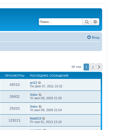
Поиск
Расширенный по
Вход
1
2
След.
38 тем
ПРОСМОТРЫ
ПОСЛЕДНЕЕ СООБЩЕНИЕ
art22
49510
Пн фев 07, 2011 19:32
Solov
26602
Чт июл 09, 2009 21:55
Solov
25020
Чт июл 09, 2009 21:54
Matt619
129221
Пт ноя 01, 2013 13:18