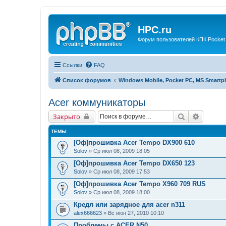
HPC.ru
Форум пользователей КПК Pocket
Ссылки
FAQ
Список форумов
Windows Mobile, Pocket PC, MS Smart
Acer коммуникаторы
Поиск
Расшир
Закрыто
ТЕМЫ
[Оф]прошивка Acer Tempo DX900 610
Solov
» Ср июл 08, 2009 18:05
[Оф]прошивка Acer Tempo DX650 123
Solov
» Ср июл 08, 2009 17:53
[Оф]прошивка Acer Tempo X960 709 RUS
Solov
» Ср июл 08, 2009 18:00
Кредл или зарядное для acer n311
alex666623
» Вс июн 27, 2010 10:10
Проблемы с ACER N50