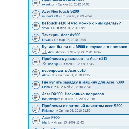
exsektor
» Ср янв 25, 2012 04:01
Acer NeoTouch S200
murka3000
» Вт ноя 10, 2009 20:41
beTouch e110 И что можно с ним сделать?
scv011
» Пт июл 01, 2011 09:15
Тачскрин Acer dx900
Lavac
» Сб мар 27, 2010 22:07
Купили бы ли вы М900 в случае его поставки
AiratIshmeev
» Чт мар 24, 2011 16:42
Проблема с дисплеем на Acer n311
dos-xp
» Пт фев 13, 2009 00:45
перепрошить Acer c510
AlexeiH1
» Пн фев 01, 2010 13:22
Где купить зарядку в машину для Acer n300
Elena-kuz
» Вс май 23, 2010 20:41
Acer DX900. Несколько вопросов
Владимир16
» Чт апр 16, 2009 20:49
Проблемы с почтовый клиентом acer S200
Rhiannon
» Ср янв 06, 2010 21:59
Acer F900
ildarik
» Чт авг 13, 2009 11:42