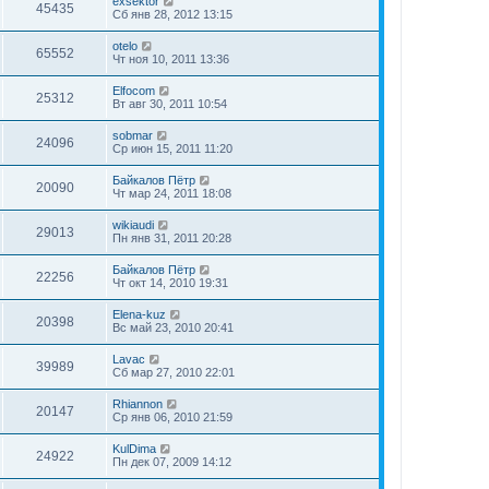
exsektor
45435
Сб янв 28, 2012 13:15
otelo
65552
Чт ноя 10, 2011 13:36
Elfocom
25312
Вт авг 30, 2011 10:54
sobmar
24096
Ср июн 15, 2011 11:20
Байкалов Пётр
20090
Чт мар 24, 2011 18:08
wikiaudi
29013
Пн янв 31, 2011 20:28
Байкалов Пётр
22256
Чт окт 14, 2010 19:31
Elena-kuz
20398
Вс май 23, 2010 20:41
Lavac
39989
Сб мар 27, 2010 22:01
Rhiannon
20147
Ср янв 06, 2010 21:59
KulDima
24922
Пн дек 07, 2009 14:12