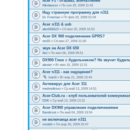
Acer F1 - отзывы, впечатления
Nikolausss
» Пн сен 28, 2009 11:42
Ищу странную программу для n311
Dr. Freeman
» Пт фев 29, 2008 01:04
Acer n311 & usb
alex666623
» Сб июл 25, 2009 16:53
Acer DX 900 подключение GPRS?
sts55
» Сб июн 27, 2009 21:00
звук на Acer DX 650
Aivi
» Пн июл 06, 2009 09:51
DX900 Глюк с будильником? Не звучит будил
alester
» Вт июн 16, 2009 12:31
Acer n311 - как ощущения?
IvanS
» Вт мар 21, 2006 10:44
Антивирус для Acer 311
medvedkovo
» Ср май 13, 2009 14:51
Acer-Club.ru - клуб пользователей коммуник
DDK
» Ср май 13, 2009 13:22
Acer DX900 управление подключениями
Bandicoot
» Пн май 04, 2009 19:54
не включаеца acer n311
xmoloh
» Пн мар 30, 2009 20:47