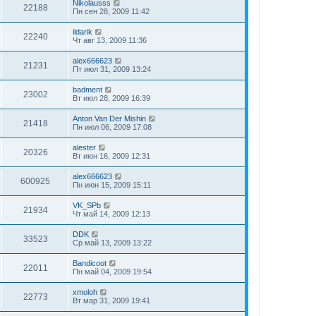
Nikolausss
22188
Пн сен 28, 2009 11:42
ildarik
22240
Чт авг 13, 2009 11:36
alex666623
21231
Пт июл 31, 2009 13:24
badment
23002
Вт июл 28, 2009 16:39
Anton Van Der Mishin
21418
Пн июл 06, 2009 17:08
alester
20326
Вт июн 16, 2009 12:31
alex666623
600925
Пн июн 15, 2009 15:11
VK_SPb
21934
Чт май 14, 2009 12:13
DDK
33523
Ср май 13, 2009 13:22
Bandicoot
22011
Пн май 04, 2009 19:54
xmoloh
22773
Вт мар 31, 2009 19:41