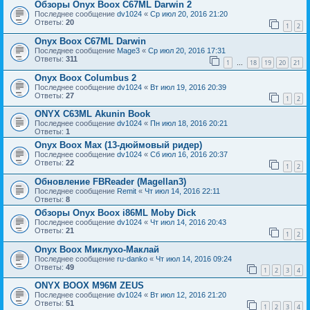
Обзоры Onyx Boox C67ML Darwin 2
Последнее сообщение
dv1024
«
Ср июл 20, 2016 21:20
Ответы:
20
1
2
Onyx Boox C67ML Darwin
Последнее сообщение
Mage3
«
Ср июл 20, 2016 17:31
Ответы:
311
1
18
19
20
21
…
Onyx Boox Columbus 2
Последнее сообщение
dv1024
«
Вт июл 19, 2016 20:39
Ответы:
27
1
2
ONYX C63ML Akunin Book
Последнее сообщение
dv1024
«
Пн июл 18, 2016 20:21
Ответы:
1
Onyx Boox Max (13-дюймовый ридер)
Последнее сообщение
dv1024
«
Сб июл 16, 2016 20:37
Ответы:
22
1
2
Обновление FBReader (Magellan3)
Последнее сообщение
Remit
«
Чт июл 14, 2016 22:11
Ответы:
8
Обзоры Onyx Boox i86ML Moby Dick
Последнее сообщение
dv1024
«
Чт июл 14, 2016 20:43
Ответы:
21
1
2
Onyx Boox Миклухо-Маклай
Последнее сообщение
ru-danko
«
Чт июл 14, 2016 09:24
Ответы:
49
1
2
3
4
ONYX BOOX M96M ZEUS
Последнее сообщение
dv1024
«
Вт июл 12, 2016 21:20
Ответы:
51
1
2
3
4