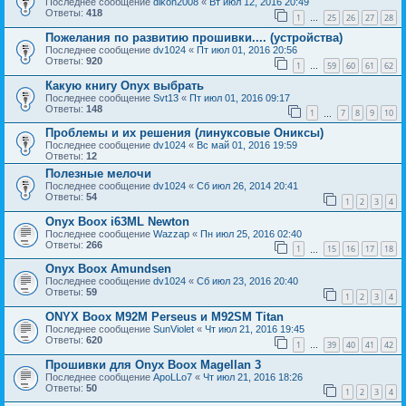
Последнее сообщение
dikon2008
«
Вт июл 12, 2016 20:49
Ответы:
418
1
25
26
27
28
…
Пожелания по развитию прошивки.... (устройства)
Последнее сообщение
dv1024
«
Пт июл 01, 2016 20:56
Ответы:
920
1
59
60
61
62
…
Какую книгу Onyx выбрать
Последнее сообщение
Svt13
«
Пт июл 01, 2016 09:17
Ответы:
148
1
7
8
9
10
…
Проблемы и их решения (линуксовые Ониксы)
Последнее сообщение
dv1024
«
Вс май 01, 2016 19:59
Ответы:
12
Полезные мелочи
Последнее сообщение
dv1024
«
Сб июл 26, 2014 20:41
Ответы:
54
1
2
3
4
Onyx Boox i63ML Newton
Последнее сообщение
Wazzap
«
Пн июл 25, 2016 02:40
Ответы:
266
1
15
16
17
18
…
Onyx Boox Amundsen
Последнее сообщение
dv1024
«
Сб июл 23, 2016 20:40
Ответы:
59
1
2
3
4
ONYX Boox M92M Perseus и M92SM Titan
Последнее сообщение
SunViolet
«
Чт июл 21, 2016 19:45
Ответы:
620
1
39
40
41
42
…
Прошивки для Onyx Boox Magellan 3
Последнее сообщение
ApoLLo7
«
Чт июл 21, 2016 18:26
Ответы:
50
1
2
3
4