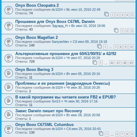
Onyx Boox Cleopatra 2
Последнее сообщение
dv1024
«
Вс июл 10, 2016 22:49
Ответы:
74
1
2
3
4
5
Прошивки для Onyx Boox C67ML Darwin
Последнее сообщение
Эдуард_Н
«
Вс июл 10, 2016 19:06
Ответы:
43
1
2
3
Onyx Boox Magellan 2
Последнее сообщение
Sanyashlex
«
Сб июл 09, 2016 19:18
Ответы:
140
1
7
8
9
10
…
Альтернативные прошивки для 60/61/90/91/ и 62/92
Последнее сообщение
dv1024
«
Чт июл 07, 2016 20:29
Ответы:
729
1
46
47
48
49
…
Onyx Boox Bering 3
Последнее сообщение
dv1024
«
Вт июл 05, 2016 20:16
Ответы:
11
Проблемы и их решения (андроидные Ониксы)
Последнее сообщение
dv1024
«
Чт июн 30, 2016 20:26
Ответы:
2
В какой программе вы читаете книги FB2 и EPUB?
Последнее сообщение
Svt13
«
Чт июн 30, 2016 17:16
Ответы:
11
Завис Darwin пишет про Recovery
Последнее сообщение
dv1024
«
Вт июн 28, 2016 20:58
Ответы:
1
Onyx Boox C67SML Columbus
Последнее сообщение
dv1024
«
Сб июн 25, 2016 20:43
Ответы:
130
1
6
7
8
9
…