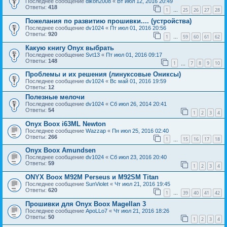
Последнее сообщение
dikon2008
«
Вт июл 12, 2016 20:49
Ответы:
418
1
25
26
27
28
…
Пожелания по развитию прошивки.... (устройства)
Последнее сообщение
dv1024
«
Пт июл 01, 2016 20:56
Ответы:
920
1
59
60
61
62
…
Какую книгу Onyx выбрать
Последнее сообщение
Svt13
«
Пт июл 01, 2016 09:17
Ответы:
148
1
7
8
9
10
…
Проблемы и их решения (линуксовые Ониксы)
Последнее сообщение
dv1024
«
Вс май 01, 2016 19:59
Ответы:
12
Полезные мелочи
Последнее сообщение
dv1024
«
Сб июл 26, 2014 20:41
Ответы:
54
1
2
3
4
Onyx Boox i63ML Newton
Последнее сообщение
Wazzap
«
Пн июл 25, 2016 02:40
Ответы:
266
1
15
16
17
18
…
Onyx Boox Amundsen
Последнее сообщение
dv1024
«
Сб июл 23, 2016 20:40
Ответы:
59
1
2
3
4
ONYX Boox M92M Perseus и M92SM Titan
Последнее сообщение
SunViolet
«
Чт июл 21, 2016 19:45
Ответы:
620
1
39
40
41
42
…
Прошивки для Onyx Boox Magellan 3
Последнее сообщение
ApoLLo7
«
Чт июл 21, 2016 18:26
Ответы:
50
1
2
3
4