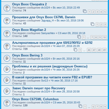
Onyx Boox Cleopatra 2
Последнее сообщение
dv1024
«
Вс июл 10, 2016 22:49
Ответы:
74
1
2
3
4
5
Прошивки для Onyx Boox C67ML Darwin
Последнее сообщение
Эдуард_Н
«
Вс июл 10, 2016 19:06
Ответы:
43
1
2
3
Onyx Boox Magellan 2
Последнее сообщение
Sanyashlex
«
Сб июл 09, 2016 19:18
Ответы:
140
1
7
8
9
10
…
Альтернативные прошивки для 60/61/90/91/ и 62/92
Последнее сообщение
dv1024
«
Чт июл 07, 2016 20:29
Ответы:
729
1
46
47
48
49
…
Onyx Boox Bering 3
Последнее сообщение
dv1024
«
Вт июл 05, 2016 20:16
Ответы:
11
Проблемы и их решения (андроидные Ониксы)
Последнее сообщение
dv1024
«
Чт июн 30, 2016 20:26
Ответы:
2
В какой программе вы читаете книги FB2 и EPUB?
Последнее сообщение
Svt13
«
Чт июн 30, 2016 17:16
Ответы:
11
Завис Darwin пишет про Recovery
Последнее сообщение
dv1024
«
Вт июн 28, 2016 20:58
Ответы:
1
Onyx Boox C67SML Columbus
Последнее сообщение
dv1024
«
Сб июн 25, 2016 20:43
Ответы:
130
1
6
7
8
9
…