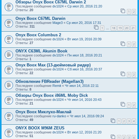
Обзоры Onyx Boox C67ML Darwin 2
Последнее сообщение
dv1024
«
Ср июл 20, 2016 21:20
Ответы:
20
1
2
Onyx Boox C67ML Darwin
Последнее сообщение
Mage3
«
Ср июл 20, 2016 17:31
Ответы:
311
1
18
19
20
21
…
Onyx Boox Columbus 2
Последнее сообщение
dv1024
«
Вт июл 19, 2016 20:39
Ответы:
27
1
2
ONYX C63ML Akunin Book
Последнее сообщение
dv1024
«
Пн июл 18, 2016 20:21
Ответы:
1
Onyx Boox Max (13-дюймовый ридер)
Последнее сообщение
dv1024
«
Сб июл 16, 2016 20:37
Ответы:
22
1
2
Обновление FBReader (Magellan3)
Последнее сообщение
Remit
«
Чт июл 14, 2016 22:11
Ответы:
8
Обзоры Onyx Boox i86ML Moby Dick
Последнее сообщение
dv1024
«
Чт июл 14, 2016 20:43
Ответы:
21
1
2
Onyx Boox Миклухо-Маклай
Последнее сообщение
ru-danko
«
Чт июл 14, 2016 09:24
Ответы:
49
1
2
3
4
ONYX BOOX M96M ZEUS
Последнее сообщение
dv1024
«
Вт июл 12, 2016 21:20
Ответы:
51
1
2
3
4