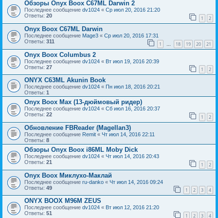
Обзоры Onyx Boox C67ML Darwin 2
Последнее сообщение
dv1024
«
Ср июл 20, 2016 21:20
Ответы:
20
1
2
Onyx Boox C67ML Darwin
Последнее сообщение
Mage3
«
Ср июл 20, 2016 17:31
Ответы:
311
1
18
19
20
21
…
Onyx Boox Columbus 2
Последнее сообщение
dv1024
«
Вт июл 19, 2016 20:39
Ответы:
27
1
2
ONYX C63ML Akunin Book
Последнее сообщение
dv1024
«
Пн июл 18, 2016 20:21
Ответы:
1
Onyx Boox Max (13-дюймовый ридер)
Последнее сообщение
dv1024
«
Сб июл 16, 2016 20:37
Ответы:
22
1
2
Обновление FBReader (Magellan3)
Последнее сообщение
Remit
«
Чт июл 14, 2016 22:11
Ответы:
8
Обзоры Onyx Boox i86ML Moby Dick
Последнее сообщение
dv1024
«
Чт июл 14, 2016 20:43
Ответы:
21
1
2
Onyx Boox Миклухо-Маклай
Последнее сообщение
ru-danko
«
Чт июл 14, 2016 09:24
Ответы:
49
1
2
3
4
ONYX BOOX M96M ZEUS
Последнее сообщение
dv1024
«
Вт июл 12, 2016 21:20
Ответы:
51
1
2
3
4