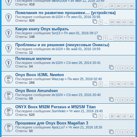
Последнее сообщение
dikon2008
«
Вт июл 12, 2016 20:49
Ответы:
418
1
25
26
27
28
…
Пожелания по развитию прошивки.... (устройства)
Последнее сообщение
dv1024
«
Пт июл 01, 2016 20:56
Ответы:
920
1
59
60
61
62
…
Какую книгу Onyx выбрать
Последнее сообщение
Svt13
«
Пт июл 01, 2016 09:17
Ответы:
148
1
7
8
9
10
…
Проблемы и их решения (линуксовые Ониксы)
Последнее сообщение
dv1024
«
Вс май 01, 2016 19:59
Ответы:
12
Полезные мелочи
Последнее сообщение
dv1024
«
Сб июл 26, 2014 20:41
Ответы:
54
1
2
3
4
Onyx Boox i63ML Newton
Последнее сообщение
Wazzap
«
Пн июл 25, 2016 02:40
Ответы:
266
1
15
16
17
18
…
Onyx Boox Amundsen
Последнее сообщение
dv1024
«
Сб июл 23, 2016 20:40
Ответы:
59
1
2
3
4
ONYX Boox M92M Perseus и M92SM Titan
Последнее сообщение
SunViolet
«
Чт июл 21, 2016 19:45
Ответы:
620
1
39
40
41
42
…
Прошивки для Onyx Boox Magellan 3
Последнее сообщение
ApoLLo7
«
Чт июл 21, 2016 18:26
Ответы:
50
1
2
3
4