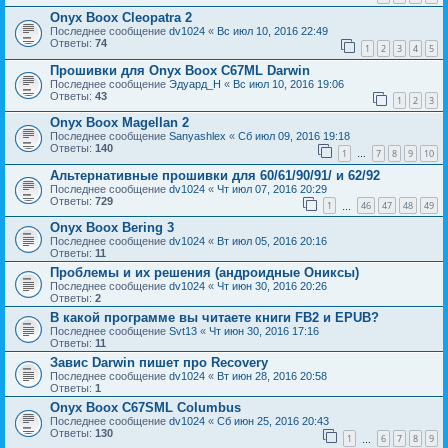
Onyx Boox Cleopatra 2
Последнее сообщение
dv1024
«
Вс июл 10, 2016 22:49
Ответы:
74
1
2
3
4
5
Прошивки для Onyx Boox C67ML Darwin
Последнее сообщение
Эдуард_Н
«
Вс июл 10, 2016 19:06
Ответы:
43
1
2
3
Onyx Boox Magellan 2
Последнее сообщение
Sanyashlex
«
Сб июл 09, 2016 19:18
Ответы:
140
1
7
8
9
10
…
Альтернативные прошивки для 60/61/90/91/ и 62/92
Последнее сообщение
dv1024
«
Чт июл 07, 2016 20:29
Ответы:
729
1
46
47
48
49
…
Onyx Boox Bering 3
Последнее сообщение
dv1024
«
Вт июл 05, 2016 20:16
Ответы:
11
Проблемы и их решения (андроидные Ониксы)
Последнее сообщение
dv1024
«
Чт июн 30, 2016 20:26
Ответы:
2
В какой программе вы читаете книги FB2 и EPUB?
Последнее сообщение
Svt13
«
Чт июн 30, 2016 17:16
Ответы:
11
Завис Darwin пишет про Recovery
Последнее сообщение
dv1024
«
Вт июн 28, 2016 20:58
Ответы:
1
Onyx Boox C67SML Columbus
Последнее сообщение
dv1024
«
Сб июн 25, 2016 20:43
Ответы:
130
1
6
7
8
9
…