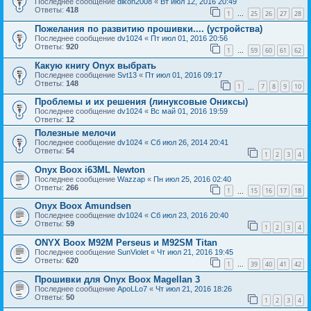
Последнее сообщение
dikon2008
«
Вт июл 12, 2016 20:49
Ответы:
418
1
25
26
27
28
…
Пожелания по развитию прошивки.... (устройства)
Последнее сообщение
dv1024
«
Пт июл 01, 2016 20:56
Ответы:
920
1
59
60
61
62
…
Какую книгу Onyx выбрать
Последнее сообщение
Svt13
«
Пт июл 01, 2016 09:17
Ответы:
148
1
7
8
9
10
…
Проблемы и их решения (линуксовые Ониксы)
Последнее сообщение
dv1024
«
Вс май 01, 2016 19:59
Ответы:
12
Полезные мелочи
Последнее сообщение
dv1024
«
Сб июл 26, 2014 20:41
Ответы:
54
1
2
3
4
Onyx Boox i63ML Newton
Последнее сообщение
Wazzap
«
Пн июл 25, 2016 02:40
Ответы:
266
1
15
16
17
18
…
Onyx Boox Amundsen
Последнее сообщение
dv1024
«
Сб июл 23, 2016 20:40
Ответы:
59
1
2
3
4
ONYX Boox M92M Perseus и M92SM Titan
Последнее сообщение
SunViolet
«
Чт июл 21, 2016 19:45
Ответы:
620
1
39
40
41
42
…
Прошивки для Onyx Boox Magellan 3
Последнее сообщение
ApoLLo7
«
Чт июл 21, 2016 18:26
Ответы:
50
1
2
3
4