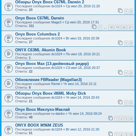
Обзоры Onyx Boox C67ML Darwin 2
Последнее сообщение
dv1024
«
Ср июл 20, 2016 21:20
Ответы:
20
1
2
Onyx Boox C67ML Darwin
Последнее сообщение
Mage3
«
Ср июл 20, 2016 17:31
Ответы:
311
1
18
19
20
21
…
Onyx Boox Columbus 2
Последнее сообщение
dv1024
«
Вт июл 19, 2016 20:39
Ответы:
27
1
2
ONYX C63ML Akunin Book
Последнее сообщение
dv1024
«
Пн июл 18, 2016 20:21
Ответы:
1
Onyx Boox Max (13-дюймовый ридер)
Последнее сообщение
dv1024
«
Сб июл 16, 2016 20:37
Ответы:
22
1
2
Обновление FBReader (Magellan3)
Последнее сообщение
Remit
«
Чт июл 14, 2016 22:11
Ответы:
8
Обзоры Onyx Boox i86ML Moby Dick
Последнее сообщение
dv1024
«
Чт июл 14, 2016 20:43
Ответы:
21
1
2
Onyx Boox Миклухо-Маклай
Последнее сообщение
ru-danko
«
Чт июл 14, 2016 09:24
Ответы:
49
1
2
3
4
ONYX BOOX M96M ZEUS
Последнее сообщение
dv1024
«
Вт июл 12, 2016 21:20
Ответы:
51
1
2
3
4