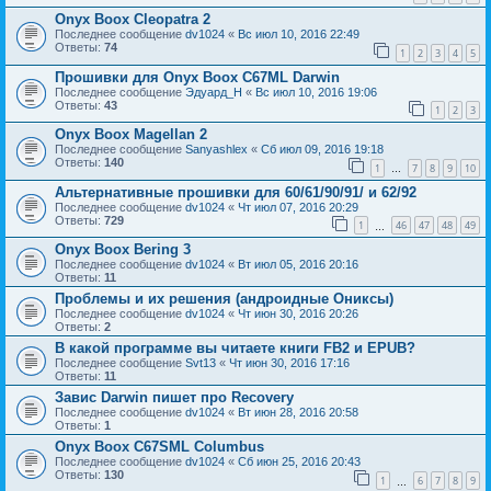
Onyx Boox Cleopatra 2
Последнее сообщение
dv1024
«
Вс июл 10, 2016 22:49
Ответы:
74
1
2
3
4
5
Прошивки для Onyx Boox C67ML Darwin
Последнее сообщение
Эдуард_Н
«
Вс июл 10, 2016 19:06
Ответы:
43
1
2
3
Onyx Boox Magellan 2
Последнее сообщение
Sanyashlex
«
Сб июл 09, 2016 19:18
Ответы:
140
1
7
8
9
10
…
Альтернативные прошивки для 60/61/90/91/ и 62/92
Последнее сообщение
dv1024
«
Чт июл 07, 2016 20:29
Ответы:
729
1
46
47
48
49
…
Onyx Boox Bering 3
Последнее сообщение
dv1024
«
Вт июл 05, 2016 20:16
Ответы:
11
Проблемы и их решения (андроидные Ониксы)
Последнее сообщение
dv1024
«
Чт июн 30, 2016 20:26
Ответы:
2
В какой программе вы читаете книги FB2 и EPUB?
Последнее сообщение
Svt13
«
Чт июн 30, 2016 17:16
Ответы:
11
Завис Darwin пишет про Recovery
Последнее сообщение
dv1024
«
Вт июн 28, 2016 20:58
Ответы:
1
Onyx Boox C67SML Columbus
Последнее сообщение
dv1024
«
Сб июн 25, 2016 20:43
Ответы:
130
1
6
7
8
9
…