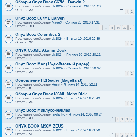
Обзоры Onyx Boox C67ML Darwin 2
Последнее сообщение
dv1024
«
Ср июл 20, 2016 21:20
Ответы:
20
1
2
Onyx Boox C67ML Darwin
Последнее сообщение
Mage3
«
Ср июл 20, 2016 17:31
Ответы:
311
1
18
19
20
21
…
Onyx Boox Columbus 2
Последнее сообщение
dv1024
«
Вт июл 19, 2016 20:39
Ответы:
27
1
2
ONYX C63ML Akunin Book
Последнее сообщение
dv1024
«
Пн июл 18, 2016 20:21
Ответы:
1
Onyx Boox Max (13-дюймовый ридер)
Последнее сообщение
dv1024
«
Сб июл 16, 2016 20:37
Ответы:
22
1
2
Обновление FBReader (Magellan3)
Последнее сообщение
Remit
«
Чт июл 14, 2016 22:11
Ответы:
8
Обзоры Onyx Boox i86ML Moby Dick
Последнее сообщение
dv1024
«
Чт июл 14, 2016 20:43
Ответы:
21
1
2
Onyx Boox Миклухо-Маклай
Последнее сообщение
ru-danko
«
Чт июл 14, 2016 09:24
Ответы:
49
1
2
3
4
ONYX BOOX M96M ZEUS
Последнее сообщение
dv1024
«
Вт июл 12, 2016 21:20
Ответы:
51
1
2
3
4