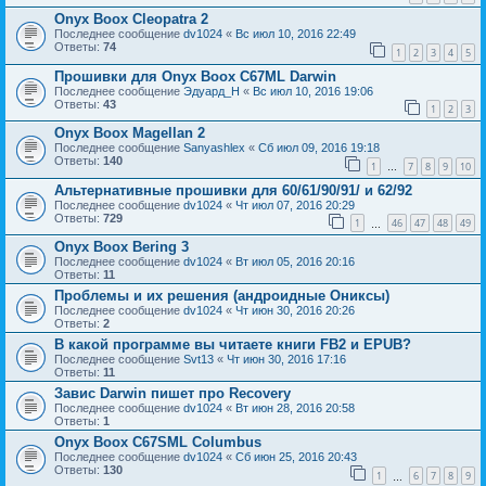
Onyx Boox Cleopatra 2
Последнее сообщение
dv1024
«
Вс июл 10, 2016 22:49
Ответы:
74
1
2
3
4
5
Прошивки для Onyx Boox C67ML Darwin
Последнее сообщение
Эдуард_Н
«
Вс июл 10, 2016 19:06
Ответы:
43
1
2
3
Onyx Boox Magellan 2
Последнее сообщение
Sanyashlex
«
Сб июл 09, 2016 19:18
Ответы:
140
1
7
8
9
10
…
Альтернативные прошивки для 60/61/90/91/ и 62/92
Последнее сообщение
dv1024
«
Чт июл 07, 2016 20:29
Ответы:
729
1
46
47
48
49
…
Onyx Boox Bering 3
Последнее сообщение
dv1024
«
Вт июл 05, 2016 20:16
Ответы:
11
Проблемы и их решения (андроидные Ониксы)
Последнее сообщение
dv1024
«
Чт июн 30, 2016 20:26
Ответы:
2
В какой программе вы читаете книги FB2 и EPUB?
Последнее сообщение
Svt13
«
Чт июн 30, 2016 17:16
Ответы:
11
Завис Darwin пишет про Recovery
Последнее сообщение
dv1024
«
Вт июн 28, 2016 20:58
Ответы:
1
Onyx Boox C67SML Columbus
Последнее сообщение
dv1024
«
Сб июн 25, 2016 20:43
Ответы:
130
1
6
7
8
9
…