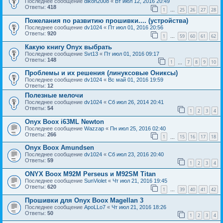
Последнее сообщение
dikon2008
«
Вт июл 12, 2016 20:49
Ответы:
418
1
25
26
27
28
…
Пожелания по развитию прошивки.... (устройства)
Последнее сообщение
dv1024
«
Пт июл 01, 2016 20:56
Ответы:
920
1
59
60
61
62
…
Какую книгу Onyx выбрать
Последнее сообщение
Svt13
«
Пт июл 01, 2016 09:17
Ответы:
148
1
7
8
9
10
…
Проблемы и их решения (линуксовые Ониксы)
Последнее сообщение
dv1024
«
Вс май 01, 2016 19:59
Ответы:
12
Полезные мелочи
Последнее сообщение
dv1024
«
Сб июл 26, 2014 20:41
Ответы:
54
1
2
3
4
Onyx Boox i63ML Newton
Последнее сообщение
Wazzap
«
Пн июл 25, 2016 02:40
Ответы:
266
1
15
16
17
18
…
Onyx Boox Amundsen
Последнее сообщение
dv1024
«
Сб июл 23, 2016 20:40
Ответы:
59
1
2
3
4
ONYX Boox M92M Perseus и M92SM Titan
Последнее сообщение
SunViolet
«
Чт июл 21, 2016 19:45
Ответы:
620
1
39
40
41
42
…
Прошивки для Onyx Boox Magellan 3
Последнее сообщение
ApoLLo7
«
Чт июл 21, 2016 18:26
Ответы:
50
1
2
3
4