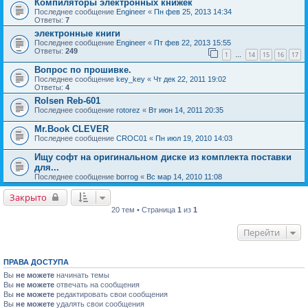
Компиляторы электронных книжек
Последнее сообщение
Engineer
«
Пн фев 25, 2013 14:34
Ответы:
7
электронные книги
Последнее сообщение
Engineer
«
Пт фев 22, 2013 15:55
Ответы:
249
1
14
15
16
17
…
Вопрос по прошивке.
Последнее сообщение
key_key
«
Чт дек 22, 2011 19:02
Ответы:
4
Rolsen Reb-601
Последнее сообщение
rotorez
«
Вт июн 14, 2011 20:35
Mr.Book CLEVER
Последнее сообщение
CROC01
«
Пн июл 19, 2010 14:03
Ищу софт на оригинальном диске из комплекта поставки
для...
Последнее сообщение
borrog
«
Вс мар 14, 2010 11:08
Закрыто
20 тем • Страница
1
из
1
Перейти
ПРАВА ДОСТУПА
Вы
не можете
начинать темы
Вы
не можете
отвечать на сообщения
Вы
не можете
редактировать свои сообщения
Вы
не можете
удалять свои сообщения