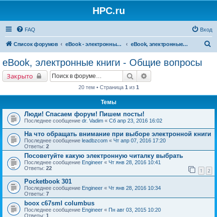
HPC.ru
FAQ
Вход
П
Список форумов
eBook - электронные книги
eBook, электронные книги - Общие вопросы
о
eBook, электронные книги - Общие вопросы
и
Поиск
Расширенный поиск
Закрыто
с
20 тем • Страница
1
из
1
к
Темы
Люди! Спасаем форум! Пишем посты!
Последнее сообщение
dr. Vadim
«
Сб апр 23, 2016 16:02
На что обращать внимание при выборе электронной книги
Последнее сообщение
leadbzcom
«
Чт апр 07, 2016 17:20
Ответы:
2
Посоветуйте какую электронную читалку выбрать
Последнее сообщение
Engineer
«
Чт янв 28, 2016 10:41
Ответы:
22
1
2
Рocketbook 301
Последнее сообщение
Engineer
«
Чт янв 28, 2016 10:34
Ответы:
7
boox c67sml columbus
Последнее сообщение
Engineer
«
Пн авг 03, 2015 10:20
Ответы:
1