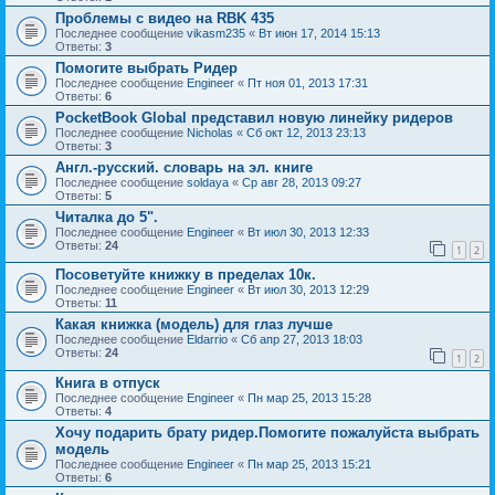
Проблемы с видео на RBK 435
Последнее сообщение
vikasm235
«
Вт июн 17, 2014 15:13
Ответы:
3
Помогите выбрать Ридер
Последнее сообщение
Engineer
«
Пт ноя 01, 2013 17:31
Ответы:
6
PocketBook Global представил новую линейку ридеров
Последнее сообщение
Nicholas
«
Сб окт 12, 2013 23:13
Ответы:
3
Англ.-русский. словарь на эл. книге
Последнее сообщение
soldaya
«
Ср авг 28, 2013 09:27
Ответы:
5
Читалка до 5".
Последнее сообщение
Engineer
«
Вт июл 30, 2013 12:33
Ответы:
24
1
2
Посоветуйте книжку в пределах 10к.
Последнее сообщение
Engineer
«
Вт июл 30, 2013 12:29
Ответы:
11
Какая книжка (модель) для глаз лучше
Последнее сообщение
Eldarrio
«
Сб апр 27, 2013 18:03
Ответы:
24
1
2
Книга в отпуск
Последнее сообщение
Engineer
«
Пн мар 25, 2013 15:28
Ответы:
4
Хoчу подарить брату ридер.Помогите пожалуйста выбрать
модель
Последнее сообщение
Engineer
«
Пн мар 25, 2013 15:21
Ответы:
6