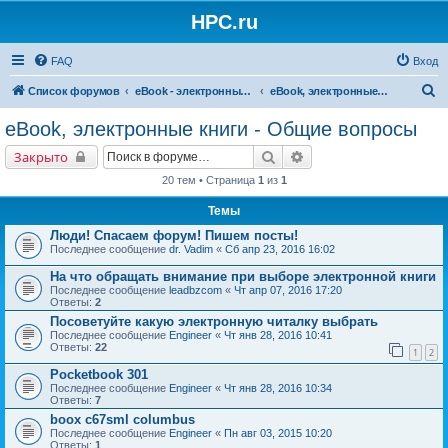
HPC.ru
FAQ
Вход
П
Список форумов
eBook - электронные книги
eBook, электронные книги - Общие вопросы
о
eBook, электронные книги - Общие вопросы
и
Поиск
Расширенный поиск
Закрыто
с
20 тем • Страница
1
из
1
к
Темы
Люди! Спасаем форум! Пишем посты!
Последнее сообщение
dr. Vadim
«
Сб апр 23, 2016 16:02
На что обращать внимание при выборе электронной книги
Последнее сообщение
leadbzcom
«
Чт апр 07, 2016 17:20
Ответы:
2
Посоветуйте какую электронную читалку выбрать
Последнее сообщение
Engineer
«
Чт янв 28, 2016 10:41
Ответы:
22
1
2
Рocketbook 301
Последнее сообщение
Engineer
«
Чт янв 28, 2016 10:34
Ответы:
7
boox c67sml columbus
Последнее сообщение
Engineer
«
Пн авг 03, 2015 10:20
Ответы:
1