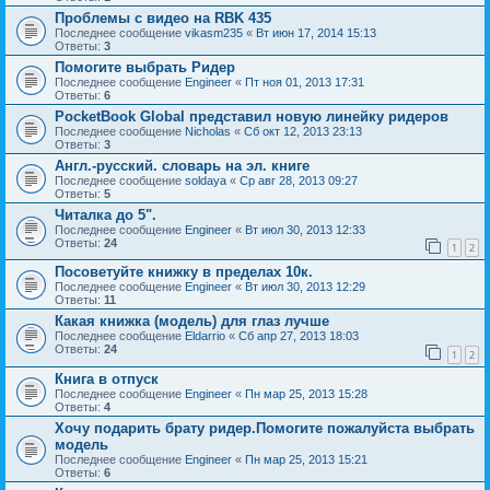
Проблемы с видео на RBK 435
Последнее сообщение
vikasm235
«
Вт июн 17, 2014 15:13
Ответы:
3
Помогите выбрать Ридер
Последнее сообщение
Engineer
«
Пт ноя 01, 2013 17:31
Ответы:
6
PocketBook Global представил новую линейку ридеров
Последнее сообщение
Nicholas
«
Сб окт 12, 2013 23:13
Ответы:
3
Англ.-русский. словарь на эл. книге
Последнее сообщение
soldaya
«
Ср авг 28, 2013 09:27
Ответы:
5
Читалка до 5".
Последнее сообщение
Engineer
«
Вт июл 30, 2013 12:33
Ответы:
24
1
2
Посоветуйте книжку в пределах 10к.
Последнее сообщение
Engineer
«
Вт июл 30, 2013 12:29
Ответы:
11
Какая книжка (модель) для глаз лучше
Последнее сообщение
Eldarrio
«
Сб апр 27, 2013 18:03
Ответы:
24
1
2
Книга в отпуск
Последнее сообщение
Engineer
«
Пн мар 25, 2013 15:28
Ответы:
4
Хoчу подарить брату ридер.Помогите пожалуйста выбрать
модель
Последнее сообщение
Engineer
«
Пн мар 25, 2013 15:21
Ответы:
6