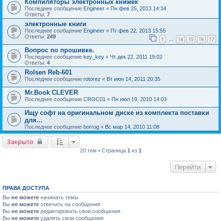
Компиляторы электронных книжек
Последнее сообщение
Engineer
«
Пн фев 25, 2013 14:34
Ответы:
7
электронные книги
Последнее сообщение
Engineer
«
Пт фев 22, 2013 15:55
Ответы:
249
1
14
15
16
17
…
Вопрос по прошивке.
Последнее сообщение
key_key
«
Чт дек 22, 2011 19:02
Ответы:
4
Rolsen Reb-601
Последнее сообщение
rotorez
«
Вт июн 14, 2011 20:35
Mr.Book CLEVER
Последнее сообщение
CROC01
«
Пн июл 19, 2010 14:03
Ищу софт на оригинальном диске из комплекта поставки
для...
Последнее сообщение
borrog
«
Вс мар 14, 2010 11:08
Закрыто
20 тем • Страница
1
из
1
Перейти
ПРАВА ДОСТУПА
Вы
не можете
начинать темы
Вы
не можете
отвечать на сообщения
Вы
не можете
редактировать свои сообщения
Вы
не можете
удалять свои сообщения