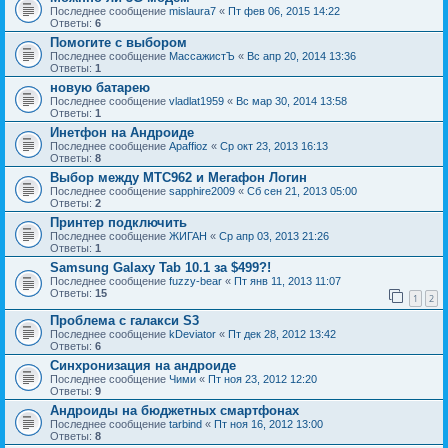
Последнее сообщение
mislaura7
«
Пт фев 06, 2015 14:22
Ответы:
6
Помогите с выбором
Последнее сообщение
МассажистЪ
«
Вс апр 20, 2014 13:36
Ответы:
1
новую батарею
Последнее сообщение
vladlat1959
«
Вс мар 30, 2014 13:58
Ответы:
1
Инетфон на Андроиде
Последнее сообщение
Apaffioz
«
Ср окт 23, 2013 16:13
Ответы:
8
Выбор между МТС962 и Мегафон Логин
Последнее сообщение
sapphire2009
«
Сб сен 21, 2013 05:00
Ответы:
2
Принтер подключить
Последнее сообщение
ЖИГАН
«
Ср апр 03, 2013 21:26
Ответы:
1
Samsung Galaxy Tab 10.1 за $499?!
Последнее сообщение
fuzzy-bear
«
Пт янв 11, 2013 11:07
Ответы:
15
1
2
Проблема с галакси S3
Последнее сообщение
kDeviator
«
Пт дек 28, 2012 13:42
Ответы:
6
Синхронизация на андроиде
Последнее сообщение
Чими
«
Пт ноя 23, 2012 12:20
Ответы:
9
Андроиды на бюджетных смартфонах
Последнее сообщение
tarbind
«
Пт ноя 16, 2012 13:00
Ответы:
8