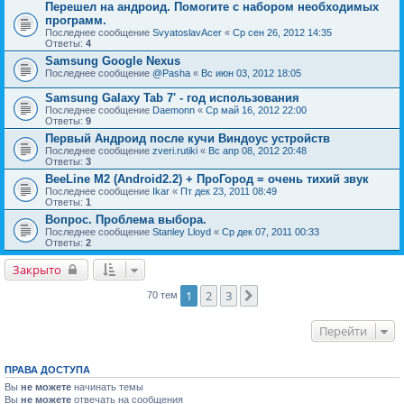
Перешел на андроид. Помогите с набором необходимых
программ.
Последнее сообщение
SvyatoslavAcer
«
Ср сен 26, 2012 14:35
Ответы:
4
Samsung Google Nexus
Последнее сообщение
@Pasha
«
Вс июн 03, 2012 18:05
Samsung Galaxy Tab 7' - год использования
Последнее сообщение
Daemonn
«
Ср май 16, 2012 22:00
Ответы:
9
Первый Андроид после кучи Виндоус устройств
Последнее сообщение
zveri.rutiki
«
Вс апр 08, 2012 20:48
Ответы:
3
BeeLine M2 (Android2.2) + ПроГород = очень тихий звук
Последнее сообщение
Ikar
«
Пт дек 23, 2011 08:49
Ответы:
1
Вопрос. Проблема выбора.
Последнее сообщение
Stanley Lloyd
«
Ср дек 07, 2011 00:33
Ответы:
2
Закрыто
1
2
3
След.
70 тем
Перейти
ПРАВА ДОСТУПА
Вы
не можете
начинать темы
Вы
не можете
отвечать на сообщения