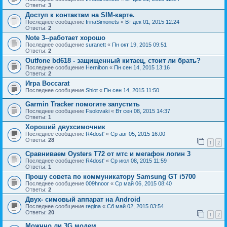
Ответы:
3
Доступ к контактам на SIM-карте.
Последнее сообщение
IrinaSimonets
«
Вт дек 01, 2015 12:24
Ответы:
2
Note 3--работает хорошо
Последнее сообщение
suranett
«
Пн окт 19, 2015 09:51
Ответы:
2
Outfone bd618 - защищенный китаец, стоит ли брать?
Последнее сообщение
Hernibon
«
Пн сен 14, 2015 13:16
Ответы:
2
Игра Boccarat
Последнее сообщение
Shiot
«
Пн сен 14, 2015 11:50
Garmin Tracker помогите запустить
Последнее сообщение
Fsolovaki
«
Вт сен 08, 2015 14:37
Ответы:
1
Хороший двухсимочник
Последнее сообщение
R4dost'
«
Ср авг 05, 2015 16:00
Ответы:
28
1
2
Сравниваем Oysters T72 от мтс и мегафон логин 3
Последнее сообщение
R4dost'
«
Ср июл 08, 2015 11:59
Ответы:
1
Прошу совета по коммуникатору Samsung GT i5700
Последнее сообщение
009hnoor
«
Ср май 06, 2015 08:40
Ответы:
2
Двух- симовый аппарат на Android
Последнее сообщение
regina
«
Сб май 02, 2015 03:54
Ответы:
20
1
2
Можнно ли 3G модем