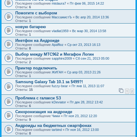
Последнее сообщение
mislaura7
«
Пт фев 06, 2015 14:22
Ответы:
6
Помогите с выбором
Последнее сообщение
МассажистЪ
«
Вс апр 20, 2014 13:36
Ответы:
1
новую батарею
Последнее сообщение
vladlat1959
«
Вс мар 30, 2014 13:58
Ответы:
1
Инетфон на Андроиде
Последнее сообщение
Apaffioz
«
Ср окт 23, 2013 16:13
Ответы:
8
Выбор между МТС962 и Мегафон Логин
Последнее сообщение
sapphire2009
«
Сб сен 21, 2013 05:00
Ответы:
2
Принтер подключить
Последнее сообщение
ЖИГАН
«
Ср апр 03, 2013 21:26
Ответы:
1
Samsung Galaxy Tab 10.1 за $499?!
Последнее сообщение
fuzzy-bear
«
Пт янв 11, 2013 11:07
Ответы:
15
1
2
Проблема с галакси S3
Последнее сообщение
kDeviator
«
Пт дек 28, 2012 13:42
Ответы:
6
Синхронизация на андроиде
Последнее сообщение
Чими
«
Пт ноя 23, 2012 12:20
Ответы:
9
Андроиды на бюджетных смартфонах
Последнее сообщение
tarbind
«
Пт ноя 16, 2012 13:00
Ответы:
8