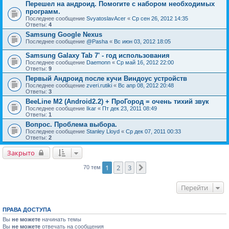
Перешел на андроид. Помогите с набором необходимых
программ.
Последнее сообщение
SvyatoslavAcer
«
Ср сен 26, 2012 14:35
Ответы:
4
Samsung Google Nexus
Последнее сообщение
@Pasha
«
Вс июн 03, 2012 18:05
Samsung Galaxy Tab 7' - год использования
Последнее сообщение
Daemonn
«
Ср май 16, 2012 22:00
Ответы:
9
Первый Андроид после кучи Виндоус устройств
Последнее сообщение
zveri.rutiki
«
Вс апр 08, 2012 20:48
Ответы:
3
BeeLine M2 (Android2.2) + ПроГород = очень тихий звук
Последнее сообщение
Ikar
«
Пт дек 23, 2011 08:49
Ответы:
1
Вопрос. Проблема выбора.
Последнее сообщение
Stanley Lloyd
«
Ср дек 07, 2011 00:33
Ответы:
2
Закрыто
1
2
3
След.
70 тем
Перейти
ПРАВА ДОСТУПА
Вы
не можете
начинать темы
Вы
не можете
отвечать на сообщения