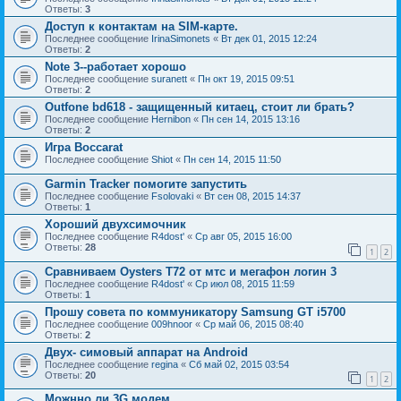
Ответы:
3
Доступ к контактам на SIM-карте.
Последнее сообщение
IrinaSimonets
«
Вт дек 01, 2015 12:24
Ответы:
2
Note 3--работает хорошо
Последнее сообщение
suranett
«
Пн окт 19, 2015 09:51
Ответы:
2
Outfone bd618 - защищенный китаец, стоит ли брать?
Последнее сообщение
Hernibon
«
Пн сен 14, 2015 13:16
Ответы:
2
Игра Boccarat
Последнее сообщение
Shiot
«
Пн сен 14, 2015 11:50
Garmin Tracker помогите запустить
Последнее сообщение
Fsolovaki
«
Вт сен 08, 2015 14:37
Ответы:
1
Хороший двухсимочник
Последнее сообщение
R4dost'
«
Ср авг 05, 2015 16:00
Ответы:
28
1
2
Сравниваем Oysters T72 от мтс и мегафон логин 3
Последнее сообщение
R4dost'
«
Ср июл 08, 2015 11:59
Ответы:
1
Прошу совета по коммуникатору Samsung GT i5700
Последнее сообщение
009hnoor
«
Ср май 06, 2015 08:40
Ответы:
2
Двух- симовый аппарат на Android
Последнее сообщение
regina
«
Сб май 02, 2015 03:54
Ответы:
20
1
2
Можнно ли 3G модем