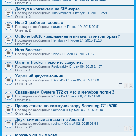
Ответы:
3
Доступ к контактам на SIM-карте.
Последнее сообщение
IrinaSimonets
«
Вт дек 01, 2015 12:24
Ответы:
2
Note 3--работает хорошо
Последнее сообщение
suranett
«
Пн окт 19, 2015 09:51
Ответы:
2
Outfone bd618 - защищенный китаец, стоит ли брать?
Последнее сообщение
Hernibon
«
Пн сен 14, 2015 13:16
Ответы:
2
Игра Boccarat
Последнее сообщение
Shiot
«
Пн сен 14, 2015 11:50
Garmin Tracker помогите запустить
Последнее сообщение
Fsolovaki
«
Вт сен 08, 2015 14:37
Ответы:
1
Хороший двухсимочник
Последнее сообщение
R4dost'
«
Ср авг 05, 2015 16:00
Ответы:
28
1
2
Сравниваем Oysters T72 от мтс и мегафон логин 3
Последнее сообщение
R4dost'
«
Ср июл 08, 2015 11:59
Ответы:
1
Прошу совета по коммуникатору Samsung GT i5700
Последнее сообщение
009hnoor
«
Ср май 06, 2015 08:40
Ответы:
2
Двух- симовый аппарат на Android
Последнее сообщение
regina
«
Сб май 02, 2015 03:54
Ответы:
20
1
2
Можнно ли 3G модем