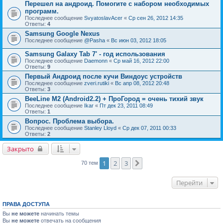
Перешел на андроид. Помогите с набором необходимых
программ.
Последнее сообщение
SvyatoslavAcer
«
Ср сен 26, 2012 14:35
Ответы:
4
Samsung Google Nexus
Последнее сообщение
@Pasha
«
Вс июн 03, 2012 18:05
Samsung Galaxy Tab 7' - год использования
Последнее сообщение
Daemonn
«
Ср май 16, 2012 22:00
Ответы:
9
Первый Андроид после кучи Виндоус устройств
Последнее сообщение
zveri.rutiki
«
Вс апр 08, 2012 20:48
Ответы:
3
BeeLine M2 (Android2.2) + ПроГород = очень тихий звук
Последнее сообщение
Ikar
«
Пт дек 23, 2011 08:49
Ответы:
1
Вопрос. Проблема выбора.
Последнее сообщение
Stanley Lloyd
«
Ср дек 07, 2011 00:33
Ответы:
2
Закрыто
1
2
3
След.
70 тем
Перейти
ПРАВА ДОСТУПА
Вы
не можете
начинать темы
Вы
не можете
отвечать на сообщения