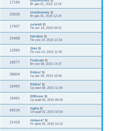
IrinaSimonets
17194
Вт дек 01, 2015 12:24
IrinaSimonets
20039
Вт дек 01, 2015 12:24
suranett
17607
Пн окт 19, 2015 09:51
Hernibon
24468
Пн сен 14, 2015 13:16
Shiot
12093
Пн сен 14, 2015 11:50
Fsolovaki
18577
Вт сен 08, 2015 14:37
R4dost'
38804
Ср авг 05, 2015 16:00
R4dost'
16460
Ср июл 08, 2015 11:59
009hnoor
19461
Ср май 06, 2015 08:40
regina
66534
Сб май 02, 2015 03:54
mislaura7
21416
Пт фев 06, 2015 14:22