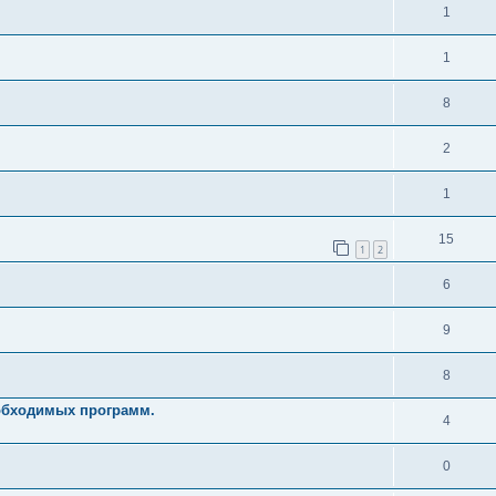
1
1
8
2
1
15
1
2
6
9
8
еобходимых программ.
4
0