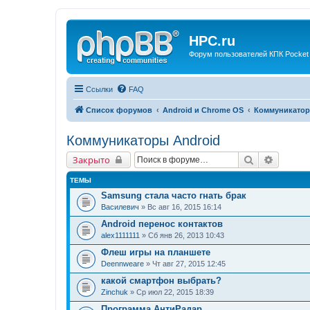
HPC.ru
Форум пользователей КПК Pocket
Ссылки
FAQ
Список форумов
Android и Chrome OS
Коммуникатор
Коммуникаторы Android
Поиск
Расшир
Закрыто
ТЕМЫ
Samsung стала часто гнать брак
Василевич
» Вс авг 16, 2015 16:14
Android перенос контактов
alex1111111
» Сб янв 26, 2013 10:43
Флеш игры на планшете
Deennweare
» Чт авг 27, 2015 12:45
какой смартфон выбрать?
Zinchuk
» Ср июл 22, 2015 18:39
Программа АнтиРадар