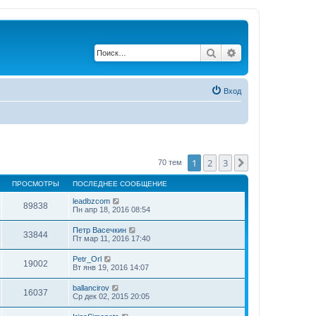
Поиск
Расширенный по
Вход
1
2
3
След.
70 тем
ПРОСМОТРЫ
ПОСЛЕДНЕЕ СООБЩЕНИЕ
leadbzcom
89838
Пн апр 18, 2016 08:54
Петр Васечкин
33844
Пт мар 11, 2016 17:40
Petr_Orl
19002
Вт янв 19, 2016 14:07
ballancirov
16037
Ср дек 02, 2015 20:05