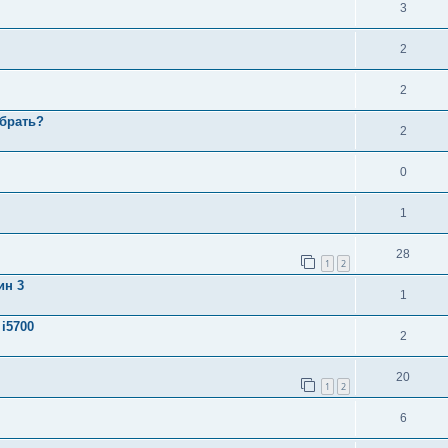
3
2
2
 брать?
2
0
1
28
1
2
ин 3
1
i5700
2
20
1
2
6