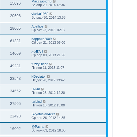
МассажистЪ
15096
Вс апр 20, 2014 13:36
vladlat1959
20506
Вс мар 30, 2014 13:58
Apaffioz
28005
Ср окт 23, 2013 16:13
sapphire2009
61331
Сб сен 21, 2013 05:00
ЖИГАН
14009
Ср апр 03, 2013 21:26
fuzzy-bear
49231
Пт янв 11, 2013 11:07
kDeviator
23543
Пт дек 28, 2012 13:42
Чими
34652
Пт ноя 23, 2012 12:20
tarbind
27505
Пт ноя 16, 2012 13:00
SvyatoslavAcer
22493
Ср сен 26, 2012 14:35
@Pasha
16002
Вс июн 03, 2012 18:05