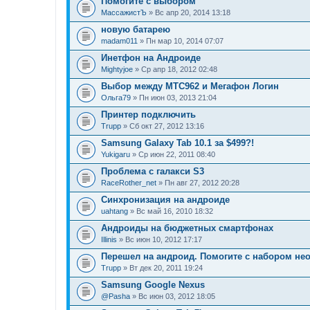
Помогите с выбором
МассажистЪ
» Вс апр 20, 2014 13:18
новую батарею
madam011
» Пн мар 10, 2014 07:07
Инетфон на Андроиде
Mightyjoe
» Ср апр 18, 2012 02:48
Выбор между МТС962 и Мегафон Логин
Ольга79
» Пн июн 03, 2013 21:04
Принтер подключить
Trupp
» Сб окт 27, 2012 13:16
Samsung Galaxy Tab 10.1 за $499?!
Yukigaru
» Ср июн 22, 2011 08:40
Проблема с галакси S3
RaceRother_net
» Пн авг 27, 2012 20:28
Синхронизация на андроиде
uahtang
» Вс май 16, 2010 18:32
Андроиды на бюджетных смартфонах
Illinis
» Вс июн 10, 2012 17:17
Перешел на андроид. Помогите с набором н
Trupp
» Вт дек 20, 2011 19:24
Samsung Google Nexus
@Pasha
» Вс июн 03, 2012 18:05