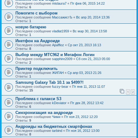
Последнее сообщение
mislaura7
«
Пт фев 06, 2015 14:22
Ответы:
6
Помогите с выбором
Последнее сообщение
МассажистЪ
«
Вс апр 20, 2014 13:36
Ответы:
1
новую батарею
Последнее сообщение
vladlat1959
«
Вс мар 30, 2014 13:58
Ответы:
1
Инетфон на Андроиде
Последнее сообщение
Apaffioz
«
Ср окт 23, 2013 16:13
Ответы:
8
Выбор между МТС962 и Мегафон Логин
Последнее сообщение
sapphire2009
«
Сб сен 21, 2013 05:00
Ответы:
2
Принтер подключить
Последнее сообщение
ЖИГАН
«
Ср апр 03, 2013 21:26
Ответы:
1
Samsung Galaxy Tab 10.1 за $499?!
Последнее сообщение
fuzzy-bear
«
Пт янв 11, 2013 11:07
Ответы:
15
1
2
Проблема с галакси S3
Последнее сообщение
kDeviator
«
Пт дек 28, 2012 13:42
Ответы:
6
Синхронизация на андроиде
Последнее сообщение
Чими
«
Пт ноя 23, 2012 12:20
Ответы:
9
Андроиды на бюджетных смартфонах
Последнее сообщение
tarbind
«
Пт ноя 16, 2012 13:00
Ответы:
8