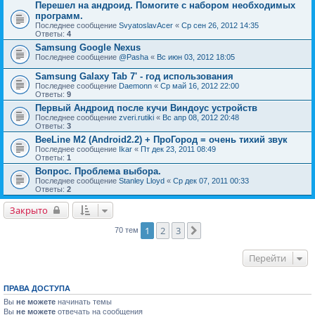
Перешел на андроид. Помогите с набором необходимых
программ.
Последнее сообщение
SvyatoslavAcer
«
Ср сен 26, 2012 14:35
Ответы:
4
Samsung Google Nexus
Последнее сообщение
@Pasha
«
Вс июн 03, 2012 18:05
Samsung Galaxy Tab 7' - год использования
Последнее сообщение
Daemonn
«
Ср май 16, 2012 22:00
Ответы:
9
Первый Андроид после кучи Виндоус устройств
Последнее сообщение
zveri.rutiki
«
Вс апр 08, 2012 20:48
Ответы:
3
BeeLine M2 (Android2.2) + ПроГород = очень тихий звук
Последнее сообщение
Ikar
«
Пт дек 23, 2011 08:49
Ответы:
1
Вопрос. Проблема выбора.
Последнее сообщение
Stanley Lloyd
«
Ср дек 07, 2011 00:33
Ответы:
2
Закрыто
1
2
3
След.
70 тем
Перейти
ПРАВА ДОСТУПА
Вы
не можете
начинать темы
Вы
не можете
отвечать на сообщения