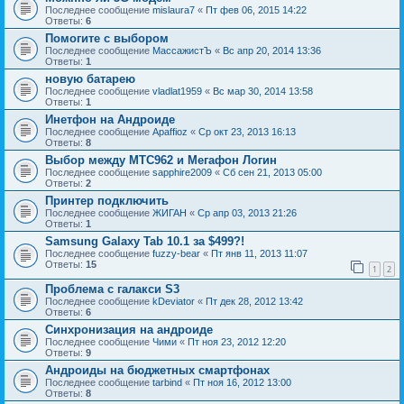
Последнее сообщение
mislaura7
«
Пт фев 06, 2015 14:22
Ответы:
6
Помогите с выбором
Последнее сообщение
МассажистЪ
«
Вс апр 20, 2014 13:36
Ответы:
1
новую батарею
Последнее сообщение
vladlat1959
«
Вс мар 30, 2014 13:58
Ответы:
1
Инетфон на Андроиде
Последнее сообщение
Apaffioz
«
Ср окт 23, 2013 16:13
Ответы:
8
Выбор между МТС962 и Мегафон Логин
Последнее сообщение
sapphire2009
«
Сб сен 21, 2013 05:00
Ответы:
2
Принтер подключить
Последнее сообщение
ЖИГАН
«
Ср апр 03, 2013 21:26
Ответы:
1
Samsung Galaxy Tab 10.1 за $499?!
Последнее сообщение
fuzzy-bear
«
Пт янв 11, 2013 11:07
Ответы:
15
1
2
Проблема с галакси S3
Последнее сообщение
kDeviator
«
Пт дек 28, 2012 13:42
Ответы:
6
Синхронизация на андроиде
Последнее сообщение
Чими
«
Пт ноя 23, 2012 12:20
Ответы:
9
Андроиды на бюджетных смартфонах
Последнее сообщение
tarbind
«
Пт ноя 16, 2012 13:00
Ответы:
8