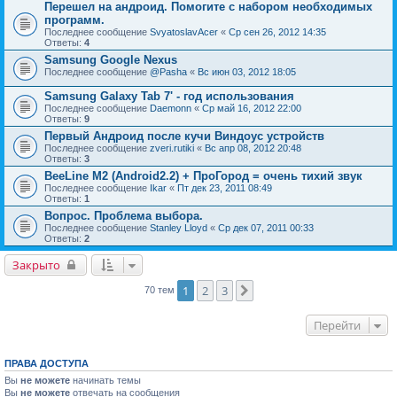
Перешел на андроид. Помогите с набором необходимых
программ.
Последнее сообщение
SvyatoslavAcer
«
Ср сен 26, 2012 14:35
Ответы:
4
Samsung Google Nexus
Последнее сообщение
@Pasha
«
Вс июн 03, 2012 18:05
Samsung Galaxy Tab 7' - год использования
Последнее сообщение
Daemonn
«
Ср май 16, 2012 22:00
Ответы:
9
Первый Андроид после кучи Виндоус устройств
Последнее сообщение
zveri.rutiki
«
Вс апр 08, 2012 20:48
Ответы:
3
BeeLine M2 (Android2.2) + ПроГород = очень тихий звук
Последнее сообщение
Ikar
«
Пт дек 23, 2011 08:49
Ответы:
1
Вопрос. Проблема выбора.
Последнее сообщение
Stanley Lloyd
«
Ср дек 07, 2011 00:33
Ответы:
2
Закрыто
1
2
3
След.
70 тем
Перейти
ПРАВА ДОСТУПА
Вы
не можете
начинать темы
Вы
не можете
отвечать на сообщения