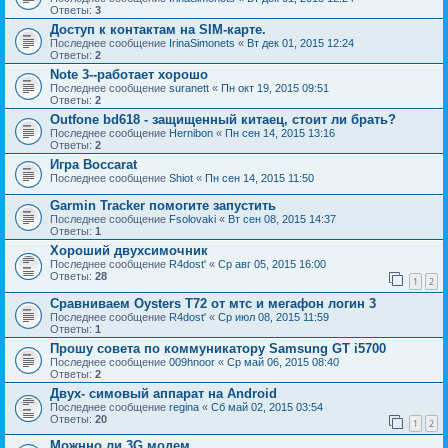
Ответы:
3
Доступ к контактам на SIM-карте.
Последнее сообщение
IrinaSimonets
«
Вт дек 01, 2015 12:24
Ответы:
2
Note 3--работает хорошо
Последнее сообщение
suranett
«
Пн окт 19, 2015 09:51
Ответы:
2
Outfone bd618 - защищенный китаец, стоит ли брать?
Последнее сообщение
Hernibon
«
Пн сен 14, 2015 13:16
Ответы:
2
Игра Boccarat
Последнее сообщение
Shiot
«
Пн сен 14, 2015 11:50
Garmin Tracker помогите запустить
Последнее сообщение
Fsolovaki
«
Вт сен 08, 2015 14:37
Ответы:
1
Хороший двухсимочник
Последнее сообщение
R4dost'
«
Ср авг 05, 2015 16:00
Ответы:
28
1
2
Сравниваем Oysters T72 от мтс и мегафон логин 3
Последнее сообщение
R4dost'
«
Ср июл 08, 2015 11:59
Ответы:
1
Прошу совета по коммуникатору Samsung GT i5700
Последнее сообщение
009hnoor
«
Ср май 06, 2015 08:40
Ответы:
2
Двух- симовый аппарат на Android
Последнее сообщение
regina
«
Сб май 02, 2015 03:54
Ответы:
20
1
2
Можнно ли 3G модем