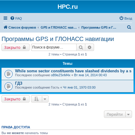
HPC.ru
FAQ
Вход
П
Список форумов
GPS и ГЛОНАСС навигация и оборудование для навигации
Программы GPS и ГЛОНАСС навигации
о
Программы GPS и ГЛОНАСС навигации
и
Поиск
Расширенный поиск
Закрыто
с
2 темы • Страница
1
из
1
к
Темы
While some sector constituents have slashed dividends by a s
Последнее сообщение
oB9eZ5nM4x
«
Вт янв 14, 2014 00:43
ГДЗ
Последнее сообщение
Гость
«
Чт янв 01, 1970 03:00
Закрыто
2 темы • Страница
1
из
1
Перейти
ПРАВА ДОСТУПА
Вы
не можете
начинать темы