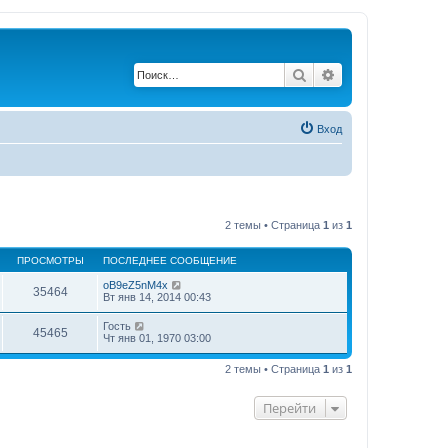
Поиск
Расширенный по
Вход
2 темы • Страница
1
из
1
ПРОСМОТРЫ
ПОСЛЕДНЕЕ СООБЩЕНИЕ
oB9eZ5nM4x
35464
Вт янв 14, 2014 00:43
Гость
45465
Чт янв 01, 1970 03:00
2 темы • Страница
1
из
1
Перейти