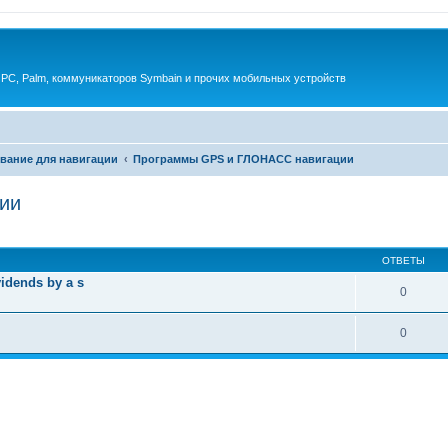
 PC, Palm, коммуникаторов Symbain и прочих мобильных устройств
вание для навигации
Программы GPS и ГЛОНАСС навигации
ии
енный поиск
ОТВЕТЫ
vidends by a s
0
0