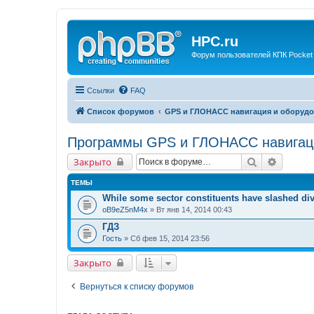
HPC.ru
Форум пользователей КПК Pocket
Ссылки
FAQ
Список форумов
GPS и ГЛОНАСС навигация и оборудо
Программы GPS и ГЛОНАСС навигац
Поиск
Расшир
Закрыто
ТЕМЫ
While some sector constituents have slashed di
oB9eZ5nM4x
» Вт янв 14, 2014 00:43
ГДЗ
Гость
» Сб фев 15, 2014 23:56
Закрыто
Вернуться к списку форумов