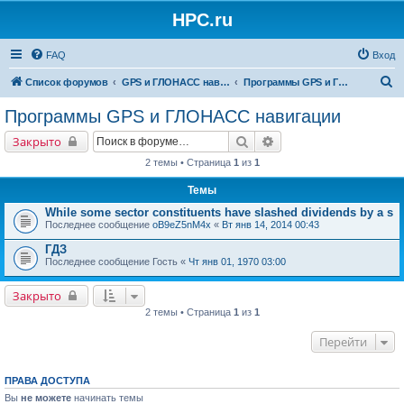
HPC.ru
FAQ
Вход
П
Список форумов
GPS и ГЛОНАСС навигация и оборудование для навигации
Программы GPS и ГЛОНАСС навигации
о
Программы GPS и ГЛОНАСС навигации
и
Поиск
Расширенный поиск
Закрыто
с
2 темы • Страница
1
из
1
к
Темы
While some sector constituents have slashed dividends by a s
Последнее сообщение
oB9eZ5nM4x
«
Вт янв 14, 2014 00:43
ГДЗ
Последнее сообщение
Гость
«
Чт янв 01, 1970 03:00
Закрыто
2 темы • Страница
1
из
1
Перейти
ПРАВА ДОСТУПА
Вы
не можете
начинать темы