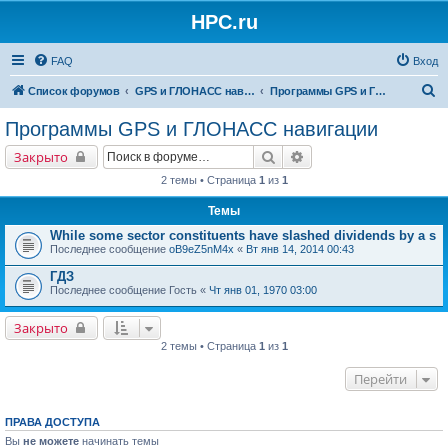
HPC.ru
FAQ
Вход
П
Список форумов
GPS и ГЛОНАСС навигация и оборудование для навигации
Программы GPS и ГЛОНАСС навигации
о
Программы GPS и ГЛОНАСС навигации
и
Поиск
Расширенный поиск
Закрыто
с
2 темы • Страница
1
из
1
к
Темы
While some sector constituents have slashed dividends by a s
Последнее сообщение
oB9eZ5nM4x
«
Вт янв 14, 2014 00:43
ГДЗ
Последнее сообщение
Гость
«
Чт янв 01, 1970 03:00
Закрыто
2 темы • Страница
1
из
1
Перейти
ПРАВА ДОСТУПА
Вы
не можете
начинать темы