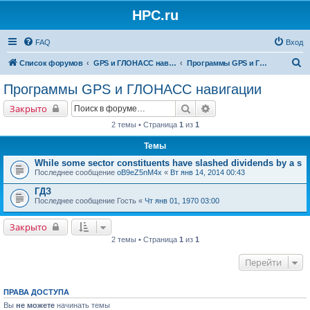
HPC.ru
FAQ
Вход
П
Список форумов
GPS и ГЛОНАСС навигация и оборудование для навигации
Программы GPS и ГЛОНАСС навигации
о
Программы GPS и ГЛОНАСС навигации
и
Поиск
Расширенный поиск
Закрыто
с
2 темы • Страница
1
из
1
к
Темы
While some sector constituents have slashed dividends by a s
Последнее сообщение
oB9eZ5nM4x
«
Вт янв 14, 2014 00:43
ГДЗ
Последнее сообщение
Гость
«
Чт янв 01, 1970 03:00
Закрыто
2 темы • Страница
1
из
1
Перейти
ПРАВА ДОСТУПА
Вы
не можете
начинать темы