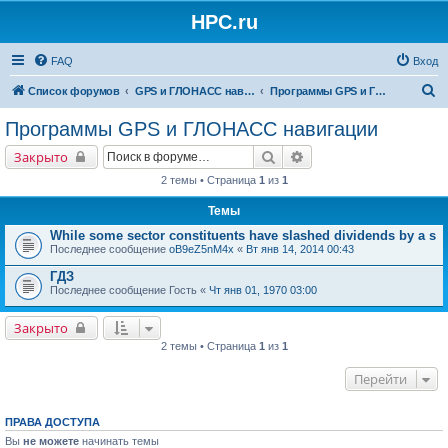
HPC.ru
FAQ
Вход
П
Список форумов
GPS и ГЛОНАСС навигация и оборудование для навигации
Программы GPS и ГЛОНАСС навигации
о
Программы GPS и ГЛОНАСС навигации
и
Поиск
Расширенный поиск
Закрыто
с
2 темы • Страница
1
из
1
к
Темы
While some sector constituents have slashed dividends by a s
Последнее сообщение
oB9eZ5nM4x
«
Вт янв 14, 2014 00:43
ГДЗ
Последнее сообщение
Гость
«
Чт янв 01, 1970 03:00
Закрыто
2 темы • Страница
1
из
1
Перейти
ПРАВА ДОСТУПА
Вы
не можете
начинать темы