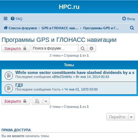
HPC.ru
FAQ
Вход
П
Список форумов
GPS и ГЛОНАСС навигация и оборудование для навигации
Программы GPS и ГЛОНАСС навигации
о
Программы GPS и ГЛОНАСС навигации
и
Поиск
Расширенный поиск
Закрыто
с
2 темы • Страница
1
из
1
к
Темы
While some sector constituents have slashed dividends by a s
Последнее сообщение
oB9eZ5nM4x
«
Вт янв 14, 2014 00:43
ГДЗ
Последнее сообщение
Гость
«
Чт янв 01, 1970 03:00
Закрыто
2 темы • Страница
1
из
1
Перейти
ПРАВА ДОСТУПА
Вы
не можете
начинать темы