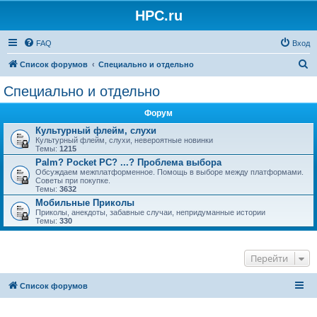
HPC.ru
FAQ
Вход
П
Список форумов
Специально и отдельно
о
Специально и отдельно
и
Форум
с
Культурный флейм, слухи
к
Культурный флейм, слухи, невероятные новинки
Темы:
1215
Palm? Pocket PC? ...? Проблема выбора
Обсуждаем межплатформенное. Помощь в выборе между платформами.
Советы при покупке.
Темы:
3632
Мобильные Приколы
Приколы, анекдоты, забавные случаи, непридуманные истории
Темы:
330
Перейти
Список форумов