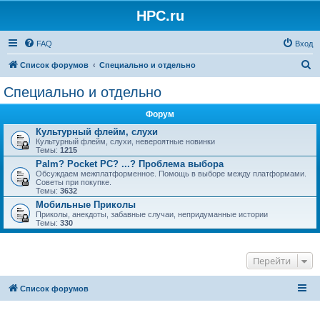
HPC.ru
FAQ
Вход
П
Список форумов
Специально и отдельно
о
Специально и отдельно
и
Форум
с
Культурный флейм, слухи
к
Культурный флейм, слухи, невероятные новинки
Темы:
1215
Palm? Pocket PC? ...? Проблема выбора
Обсуждаем межплатформенное. Помощь в выборе между платформами.
Советы при покупке.
Темы:
3632
Мобильные Приколы
Приколы, анекдоты, забавные случаи, непридуманные истории
Темы:
330
Перейти
Список форумов