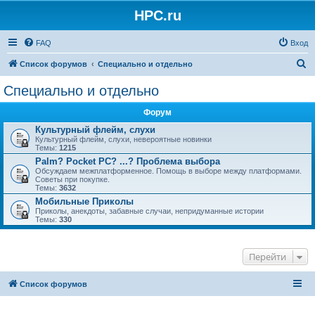
HPC.ru
FAQ
Вход
П
Список форумов
Специально и отдельно
о
Специально и отдельно
и
Форум
с
Культурный флейм, слухи
к
Культурный флейм, слухи, невероятные новинки
Темы:
1215
Palm? Pocket PC? ...? Проблема выбора
Обсуждаем межплатформенное. Помощь в выборе между платформами.
Советы при покупке.
Темы:
3632
Мобильные Приколы
Приколы, анекдоты, забавные случаи, непридуманные истории
Темы:
330
Перейти
Список форумов