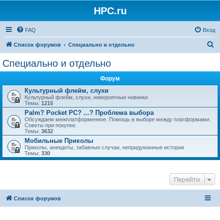
HPC.ru
FAQ
Вход
П
Список форумов
Специально и отдельно
о
Специально и отдельно
и
Форум
с
Культурный флейм, слухи
к
Культурный флейм, слухи, невероятные новинки
Темы:
1215
Palm? Pocket PC? ...? Проблема выбора
Обсуждаем межплатформенное. Помощь в выборе между платформами.
Советы при покупке.
Темы:
3632
Мобильные Приколы
Приколы, анекдоты, забавные случаи, непридуманные истории
Темы:
330
Перейти
Список форумов