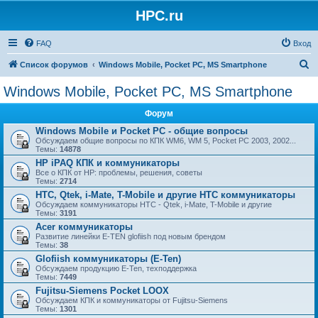
HPC.ru
FAQ
Вход
П
Список форумов
Windows Mobile, Pocket PC, MS Smartphone
о
Windows Mobile, Pocket PC, MS Smartphone
и
Форум
с
Windows Mobile и Pocket PC - общие вопросы
к
Обсуждаем общие вопросы по КПК WM6, WM 5, Pocket PC 2003, 2002...
Темы:
14878
HP iPAQ КПК и коммуникаторы
Все о КПК от HP: проблемы, решения, советы
Темы:
2714
HTC, Qtek, i-Mate, T-Mobile и другие HTC коммуникаторы
Обсуждаем коммуникаторы HTC - Qtek, i-Mate, T-Mobile и другие
Темы:
3191
Acer коммуникаторы
Развитие линейки E-TEN glofiish под новым брендом
Темы:
38
Glofiish коммуникаторы (E-Ten)
Обсуждаем продукцию E-Ten, техподдержка
Темы:
7449
Fujitsu-Siemens Pocket LOOX
Обсуждаем КПК и коммуникаторы от Fujitsu-Siemens
Темы:
1301