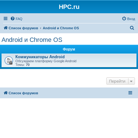
HPC.ru
FAQ
Вход
П
Список форумов
Android и Chrome OS
о
Android и Chrome OS
и
Форум
с
Коммуникаторы Android
к
Обсуждаем платформу Google Android
Темы:
70
Перейти
Список форумов