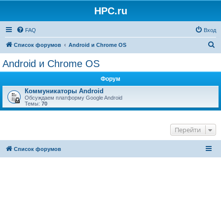
HPC.ru
FAQ
Вход
П
Список форумов
Android и Chrome OS
о
Android и Chrome OS
и
Форум
с
Коммуникаторы Android
к
Обсуждаем платформу Google Android
Темы:
70
Перейти
Список форумов