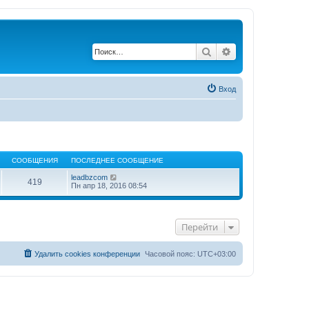
Поиск
Расширенный по
Вход
СООБЩЕНИЯ
ПОСЛЕДНЕЕ СООБЩЕНИЕ
П
leadbzcom
419
е
Пн апр 18, 2016 08:54
р
е
й
т
Перейти
и
к
п
о
Удалить cookies конференции
Часовой пояс:
UTC+03:00
с
л
е
д
н
е
м