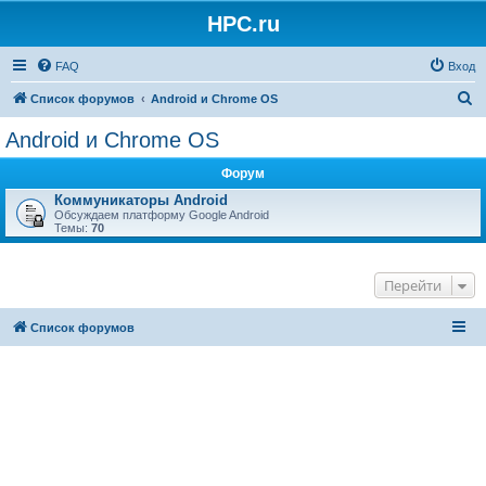
HPC.ru
FAQ
Вход
П
Список форумов
Android и Chrome OS
о
Android и Chrome OS
и
Форум
с
Коммуникаторы Android
к
Обсуждаем платформу Google Android
Темы:
70
Перейти
Список форумов