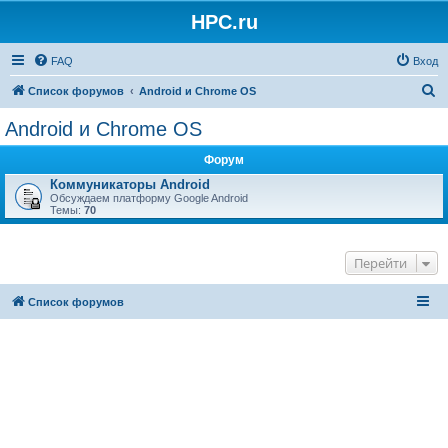
HPC.ru
FAQ
Вход
П
Список форумов
Android и Chrome OS
о
Android и Chrome OS
и
Форум
с
Коммуникаторы Android
к
Обсуждаем платформу Google Android
Темы:
70
Перейти
Список форумов