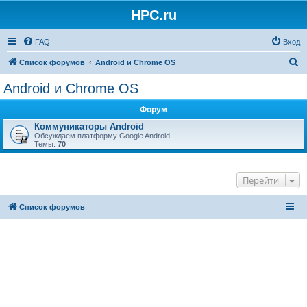
HPC.ru
FAQ
Вход
П
Список форумов
Android и Chrome OS
о
Android и Chrome OS
и
Форум
с
Коммуникаторы Android
к
Обсуждаем платформу Google Android
Темы:
70
Перейти
Список форумов