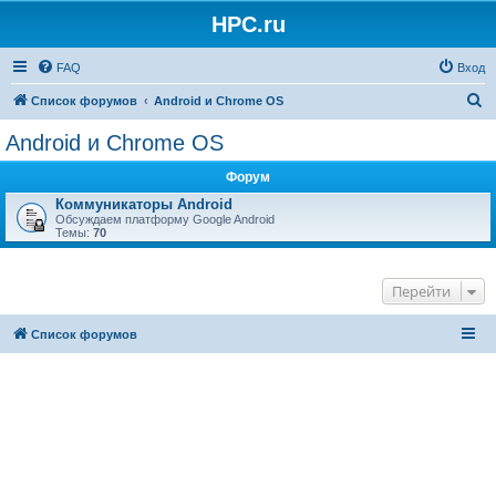
HPC.ru
FAQ
Вход
П
Список форумов
Android и Chrome OS
о
Android и Chrome OS
и
Форум
с
Коммуникаторы Android
к
Обсуждаем платформу Google Android
Темы:
70
Перейти
Список форумов