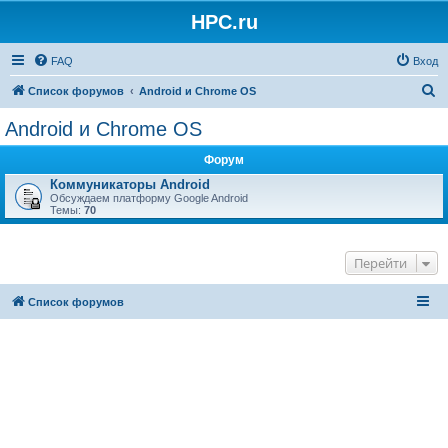
HPC.ru
FAQ
Вход
П
Список форумов
Android и Chrome OS
о
Android и Chrome OS
и
Форум
с
Коммуникаторы Android
к
Обсуждаем платформу Google Android
Темы:
70
Перейти
Список форумов