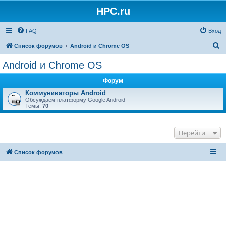
HPC.ru
FAQ
Вход
П
Список форумов
Android и Chrome OS
о
Android и Chrome OS
и
Форум
с
Коммуникаторы Android
к
Обсуждаем платформу Google Android
Темы:
70
Перейти
Список форумов