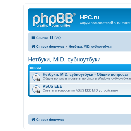
HPC.ru
Форум пользователей КПК Pocket
Ссылки
FAQ
Список форумов
Нетбуки, MID, субноутбуки
Нетбуки, MID, субноутбуки
ФОРУМ
Нетбуки, MID, субноутбуки - Общие вопросы
Общие вопросы и советы по Linux и Windows субноутбук
ASUS EEE
Советы и вопросы по ASUS EEE MID устройствам
Список форумов