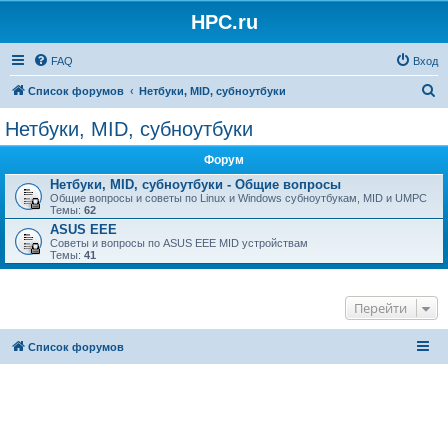
HPC.ru
FAQ
Вход
П
Список форумов
Нетбуки, MID, субноутбуки
о
Нетбуки, MID, субноутбуки
и
Форум
с
Нетбуки, MID, субноутбуки - Общие вопросы
к
Общие вопросы и советы по Linux и Windows субноутбукам, MID и UMPC
Темы:
62
ASUS EEE
Советы и вопросы по ASUS EEE MID устройствам
Темы:
41
Перейти
Список форумов